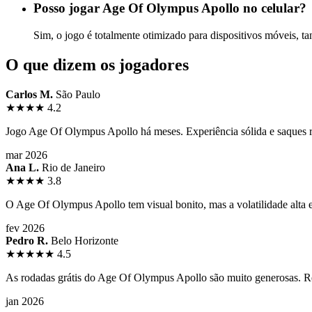
Posso jogar Age Of Olympus Apollo no celular?
Sim, o jogo é totalmente otimizado para dispositivos móveis, t
O que dizem os jogadores
Carlos M.
São Paulo
★★★★
4.2
Jogo Age Of Olympus Apollo há meses. Experiência sólida e saques r
mar 2026
Ana L.
Rio de Janeiro
★★★★
3.8
O Age Of Olympus Apollo tem visual bonito, mas a volatilidade alta e
fev 2026
Pedro R.
Belo Horizonte
★★★★★
4.5
As rodadas grátis do Age Of Olympus Apollo são muito generosas.
jan 2026