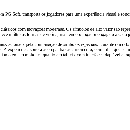
 PG Soft, transporta os jogadores para uma experiência visual e son
ássicos com inovações modernas. Os símbolos de alto valor são repres
erece múltiplas formas de vitória, mantendo o jogador engajado a cada g
s, acionada pela combinação de símbolos especiais. Durante o modo bô
s. A experiência sonora acompanha cada momento, com trilha que se inte
a tanto em smartphones quanto em tablets, com interface adaptável e to