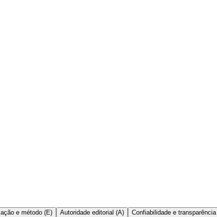
zação e método (E)
Autoridade editorial (A)
Confiabilidade e transparência