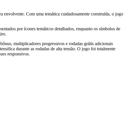
ora envolvente. Com uma temática cuidadosamente construída, o jogo
entados por ícones temáticos detalhados, enquanto os símbolos de
iro.
nus, multiplicadores progressivos e rodadas grátis adicionais
nsifica durante as rodadas de alta tensão. O jogo foi totalmente
ques responsivos.