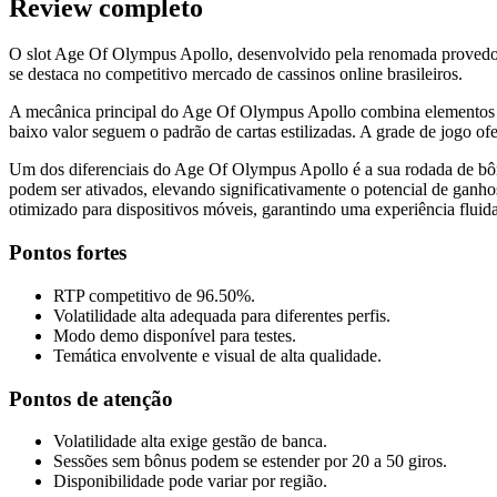
Review completo
O slot Age Of Olympus Apollo, desenvolvido pela renomada provedora
se destaca no competitivo mercado de cassinos online brasileiros.
A mecânica principal do Age Of Olympus Apollo combina elementos cl
baixo valor seguem o padrão de cartas estilizadas. A grade de jogo of
Um dos diferenciais do Age Of Olympus Apollo é a sua rodada de bônu
podem ser ativados, elevando significativamente o potencial de ganho
otimizado para dispositivos móveis, garantindo uma experiência fluid
Pontos fortes
RTP competitivo de 96.50%.
Volatilidade alta adequada para diferentes perfis.
Modo demo disponível para testes.
Temática envolvente e visual de alta qualidade.
Pontos de atenção
Volatilidade alta exige gestão de banca.
Sessões sem bônus podem se estender por 20 a 50 giros.
Disponibilidade pode variar por região.