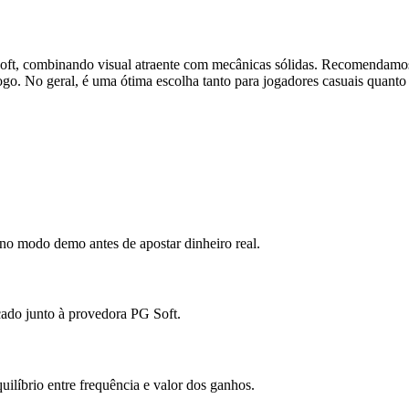
ft, combinando visual atraente com mecânicas sólidas. Recomendamos t
 jogo. No geral, é uma ótima escolha tanto para jogadores casuais quanto
o modo demo antes de apostar dinheiro real.
ado junto à provedora PG Soft.
ilíbrio entre frequência e valor dos ganhos.