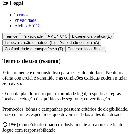
📜
Legal
Termos
Privacidade
AML / KYC
Termos
Privacidade
AML / KYC
Experiência prática (E)
Especialização e método (E)
Autoridade editorial (A)
Confiabilidade e transparência (T)
Contexto local Brasil
Termos de uso (resumo)
Este ambiente é demonstrativo para testes de interface. Nenhuma
oferta comercial é garantida e as condições exibidas podem mudar
sem aviso.
O uso da plataforma requer maioridade legal, respeito às regras
locais e aceitação das políticas de segurança e verificação.
Promoções, bônus e campanhas possuem critérios de elegibilidade,
prazo e limites específicos que devem ser lidos antes da adesão.
🔞 18+ | Conteúdo destinado exclusivamente a maiores de idade.
Jogue com responsabilidade.