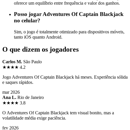
oferece um equilíbrio entre frequência e valor dos ganhos.
Posso jogar Adventures Of Captain Blackjack
no celular?
Sim, o jogo é totalmente otimizado para dispositivos móveis,
tanto iOS quanto Android.
O que dizem os jogadores
Carlos M.
São Paulo
★★★★
4.2
Jogo Adventures Of Captain Blackjack há meses. Experiência sólida
e saques rápidos.
mar 2026
Ana L.
Rio de Janeiro
★★★★
3.8
O Adventures Of Captain Blackjack tem visual bonito, mas a
volatilidade média exige paciência.
fev 2026