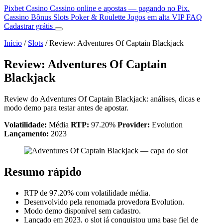
Pixbet Casino
Cassino online e apostas — pagando no Pix.
Cassino
Bônus
Slots
Poker & Roulette
Jogos em alta
VIP
FAQ
Cadastrar grátis
Início
/
Slots
/
Review: Adventures Of Captain Blackjack
Review: Adventures Of Captain
Blackjack
Review do Adventures Of Captain Blackjack: análises, dicas e
modo demo para testar antes de apostar.
Volatilidade:
Média
RTP:
97.20%
Provider:
Evolution
Lançamento:
2023
Resumo rápido
RTP de 97.20% com volatilidade média.
Desenvolvido pela renomada provedora Evolution.
Modo demo disponível sem cadastro.
Lançado em 2023, o slot já conquistou uma base fiel de