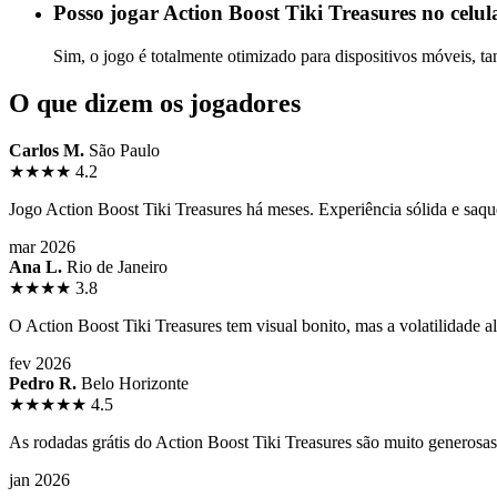
Posso jogar Action Boost Tiki Treasures no celul
Sim, o jogo é totalmente otimizado para dispositivos móveis, t
O que dizem os jogadores
Carlos M.
São Paulo
★★★★
4.2
Jogo Action Boost Tiki Treasures há meses. Experiência sólida e saqu
mar 2026
Ana L.
Rio de Janeiro
★★★★
3.8
O Action Boost Tiki Treasures tem visual bonito, mas a volatilidade al
fev 2026
Pedro R.
Belo Horizonte
★★★★★
4.5
As rodadas grátis do Action Boost Tiki Treasures são muito generos
jan 2026