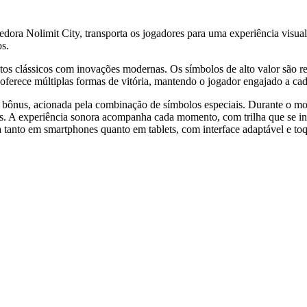
edora Nolimit City, transporta os jogadores para uma experiência visu
os.
os clássicos com inovações modernas. Os símbolos de alto valor são re
 oferece múltiplas formas de vitória, mantendo o jogador engajado a cad
 bônus, acionada pela combinação de símbolos especiais. Durante o mod
s. A experiência sonora acompanha cada momento, com trilha que se inte
a tanto em smartphones quanto em tablets, com interface adaptável e to