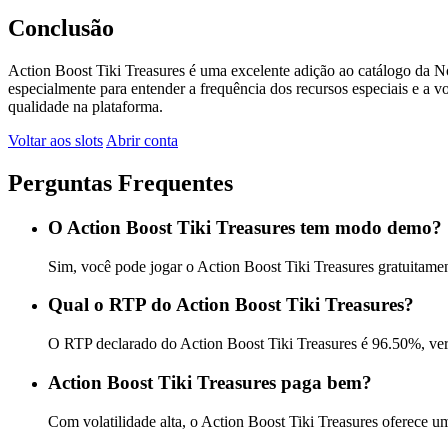
Conclusão
Action Boost Tiki Treasures é uma excelente adição ao catálogo da N
especialmente para entender a frequência dos recursos especiais e a v
qualidade na plataforma.
Voltar aos slots
Abrir conta
Perguntas Frequentes
O Action Boost Tiki Treasures tem modo demo?
Sim, você pode jogar o Action Boost Tiki Treasures gratuitame
Qual o RTP do Action Boost Tiki Treasures?
O RTP declarado do Action Boost Tiki Treasures é 96.50%, veri
Action Boost Tiki Treasures paga bem?
Com volatilidade alta, o Action Boost Tiki Treasures oferece um