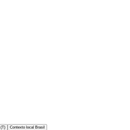
 (T)
Contexto local Brasil