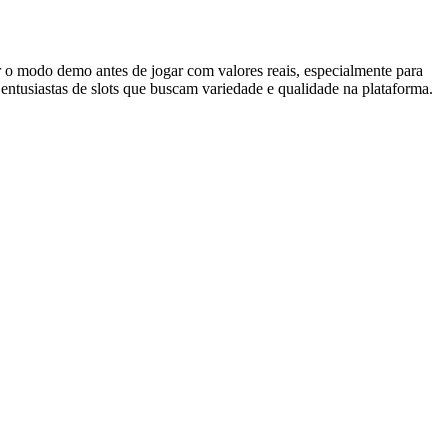
o modo demo antes de jogar com valores reais, especialmente para
 entusiastas de slots que buscam variedade e qualidade na plataforma.