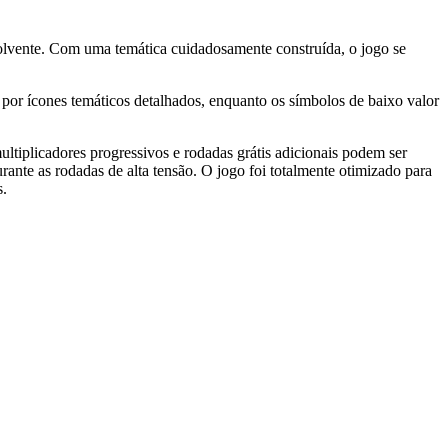
olvente. Com uma temática cuidadosamente construída, o jogo se
por ícones temáticos detalhados, enquanto os símbolos de baixo valor
tiplicadores progressivos e rodadas grátis adicionais podem ser
ante as rodadas de alta tensão. O jogo foi totalmente otimizado para
s.