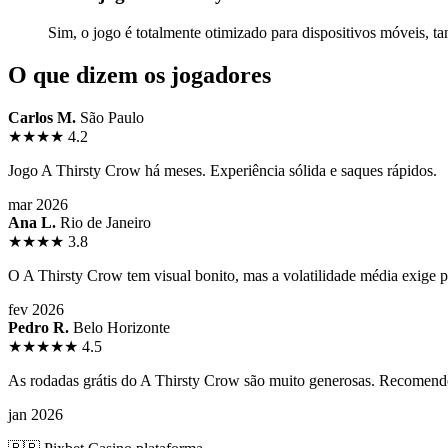
Sim, o jogo é totalmente otimizado para dispositivos móveis, t
O que dizem os jogadores
Carlos M.
São Paulo
★★★★
4.2
Jogo A Thirsty Crow há meses. Experiência sólida e saques rápidos.
mar 2026
Ana L.
Rio de Janeiro
★★★★
3.8
O A Thirsty Crow tem visual bonito, mas a volatilidade média exige p
fev 2026
Pedro R.
Belo Horizonte
★★★★★
4.5
As rodadas grátis do A Thirsty Crow são muito generosas. Recomend
jan 2026