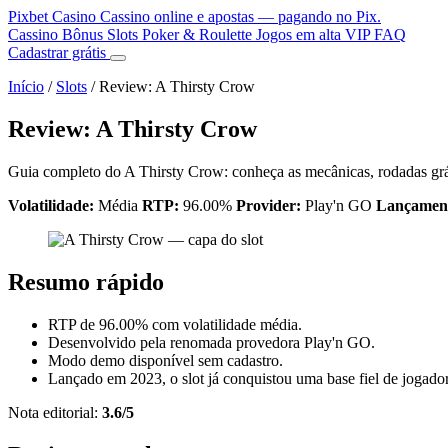
Pixbet Casino
Cassino online e apostas — pagando no Pix.
Cassino
Bônus
Slots
Poker & Roulette
Jogos em alta
VIP
FAQ
Cadastrar grátis
Início
/
Slots
/
Review: A Thirsty Crow
Review: A Thirsty Crow
Guia completo do A Thirsty Crow: conheça as mecânicas, rodadas gráti
Volatilidade:
Média
RTP:
96.00%
Provider:
Play'n GO
Lançamen
Resumo rápido
RTP de 96.00% com volatilidade média.
Desenvolvido pela renomada provedora Play'n GO.
Modo demo disponível sem cadastro.
Lançado em 2023, o slot já conquistou uma base fiel de jogador
Nota editorial:
3.6/5