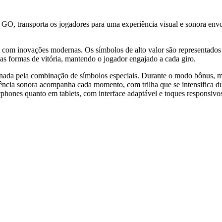
 GO, transporta os jogadores para uma experiência visual e sonora env
com inovações modernas. Os símbolos de alto valor são representados 
las formas de vitória, mantendo o jogador engajado a cada giro.
nada pela combinação de símbolos especiais. Durante o modo bônus, mul
ência sonora acompanha cada momento, com trilha que se intensifica dur
tphones quanto em tablets, com interface adaptável e toques responsivo