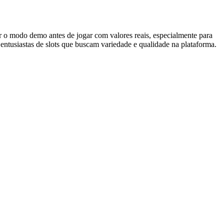
 o modo demo antes de jogar com valores reais, especialmente para
 entusiastas de slots que buscam variedade e qualidade na plataforma.