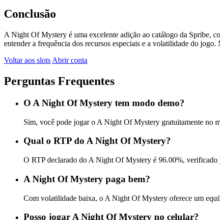
Conclusão
A Night Of Mystery é uma excelente adição ao catálogo da Spribe, c
entender a frequência dos recursos especiais e a volatilidade do jogo
Voltar aos slots
Abrir conta
Perguntas Frequentes
O A Night Of Mystery tem modo demo?
Sim, você pode jogar o A Night Of Mystery gratuitamente no m
Qual o RTP do A Night Of Mystery?
O RTP declarado do A Night Of Mystery é 96.00%, verificado j
A Night Of Mystery paga bem?
Com volatilidade baixa, o A Night Of Mystery oferece um equilí
Posso jogar A Night Of Mystery no celular?