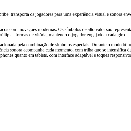
ibe, transporta os jogadores para uma experiência visual e sonora en
cos com inovações modernas. Os símbolos de alto valor são representa
múltiplas formas de vitória, mantendo o jogador engajado a cada giro.
acionada pela combinação de símbolos especiais. Durante o modo bônus,
ência sonora acompanha cada momento, com trilha que se intensifica dur
tphones quanto em tablets, com interface adaptável e toques responsivo