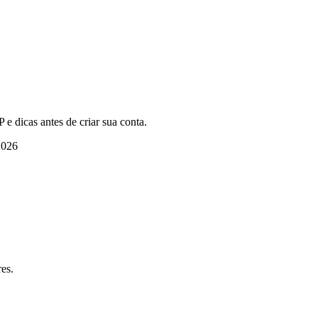
e dicas antes de criar sua conta.
026
es.