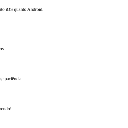
anto iOS quanto Android.
os.
ge paciência.
mendo!