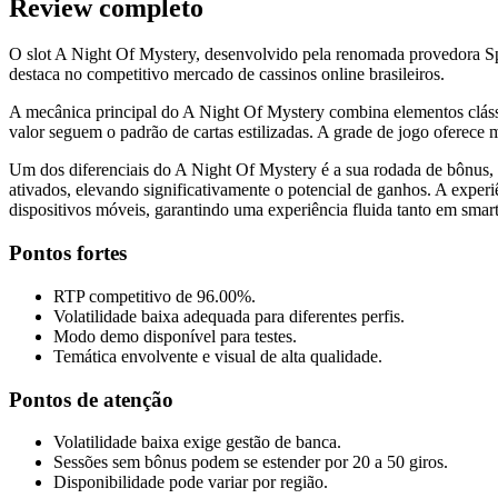
Review completo
O slot A Night Of Mystery, desenvolvido pela renomada provedora Spr
destaca no competitivo mercado de cassinos online brasileiros.
A mecânica principal do A Night Of Mystery combina elementos clássi
valor seguem o padrão de cartas estilizadas. A grade de jogo oferece 
Um dos diferenciais do A Night Of Mystery é a sua rodada de bônus, 
ativados, elevando significativamente o potencial de ganhos. A experi
dispositivos móveis, garantindo uma experiência fluida tanto em smar
Pontos fortes
RTP competitivo de 96.00%.
Volatilidade baixa adequada para diferentes perfis.
Modo demo disponível para testes.
Temática envolvente e visual de alta qualidade.
Pontos de atenção
Volatilidade baixa exige gestão de banca.
Sessões sem bônus podem se estender por 20 a 50 giros.
Disponibilidade pode variar por região.