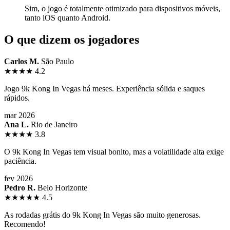
Sim, o jogo é totalmente otimizado para dispositivos móveis,
tanto iOS quanto Android.
O que dizem os jogadores
Carlos M.
São Paulo
★★★★
4.2
Jogo 9k Kong In Vegas há meses. Experiência sólida e saques
rápidos.
mar 2026
Ana L.
Rio de Janeiro
★★★★
3.8
O 9k Kong In Vegas tem visual bonito, mas a volatilidade alta exige
paciência.
fev 2026
Pedro R.
Belo Horizonte
★★★★★
4.5
As rodadas grátis do 9k Kong In Vegas são muito generosas.
Recomendo!