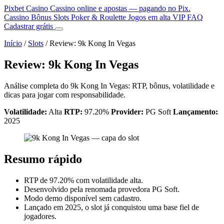
Pixbet Casino
Cassino online e apostas — pagando no Pix.
Cassino
Bônus
Slots
Poker & Roulette
Jogos em alta
VIP
FAQ
Cadastrar grátis
Início
/
Slots
/
Review: 9k Kong In Vegas
Review: 9k Kong In Vegas
Análise completa do 9k Kong In Vegas: RTP, bônus, volatilidade e
dicas para jogar com responsabilidade.
Volatilidade:
Alta
RTP:
97.20%
Provider:
PG Soft
Lançamento:
2025
Resumo rápido
RTP de 97.20% com volatilidade alta.
Desenvolvido pela renomada provedora PG Soft.
Modo demo disponível sem cadastro.
Lançado em 2025, o slot já conquistou uma base fiel de
jogadores.