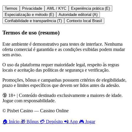
Termos
Privacidade
AML / KYC
Experiência prática (E)
Especialização e método (E)
Autoridade editorial (A)
Confiabilidade e transparência (T)
Contexto local Brasil
Termos de uso (resumo)
Este ambiente é demonstrativo para testes de interface. Nenhuma
oferta comercial é garantida e as condições exibidas podem mudar
sem aviso.
O uso da plataforma requer maioridade legal, respeito às regras
locais e aceitação das políticas de segurança e verificação.
Promoções, bônus e campanhas possuem critérios de elegibilidade,
prazo e limites específicos que devem ser lidos antes da adesão.
🔞 18+ | Conteúdo destinado exclusivamente a maiores de idade.
Jogue com responsabilidade.
© Pixbet Casino — Cassino Online
🏠
Início
🎁
Bônus
💳
Depósito
📲
App
🎮
Jogar