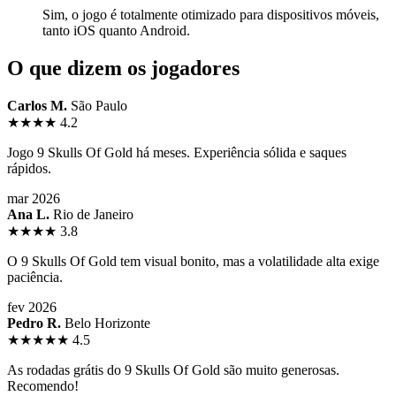
Sim, o jogo é totalmente otimizado para dispositivos móveis,
tanto iOS quanto Android.
O que dizem os jogadores
Carlos M.
São Paulo
★★★★
4.2
Jogo 9 Skulls Of Gold há meses. Experiência sólida e saques
rápidos.
mar 2026
Ana L.
Rio de Janeiro
★★★★
3.8
O 9 Skulls Of Gold tem visual bonito, mas a volatilidade alta exige
paciência.
fev 2026
Pedro R.
Belo Horizonte
★★★★★
4.5
As rodadas grátis do 9 Skulls Of Gold são muito generosas.
Recomendo!