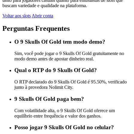
tanto para jogadores casuais quanto para entusiastas de slots que
buscam variedade e qualidade na plataforma.
Voltar aos slots
Abrir conta
Perguntas Frequentes
O 9 Skulls Of Gold tem modo demo?
Sim, você pode jogar o 9 Skulls Of Gold gratuitamente no
modo demo antes de apostar dinheiro real.
Qual o RTP do 9 Skulls Of Gold?
O RTP declarado do 9 Skulls Of Gold é 95.50%, verificado
junto à provedora Nolimit City.
9 Skulls Of Gold paga bem?
Com volatilidade alta, o 9 Skulls Of Gold oferece um
equilíbrio entre frequência e valor dos ganhos.
Posso jogar 9 Skulls Of Gold no celular?