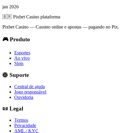
jan 2026
🇧🇷 Pixbet Casino plataforma
Pixbet Casino — Cassino online e apostas — pagando no Pix.
🎮
Produto
Esportes
Ao vivo
Slots
🛟
Suporte
Central de ajuda
Jogo responsável
Ouvidoria
📜
Legal
Termos
Privacidade
AML / KYC