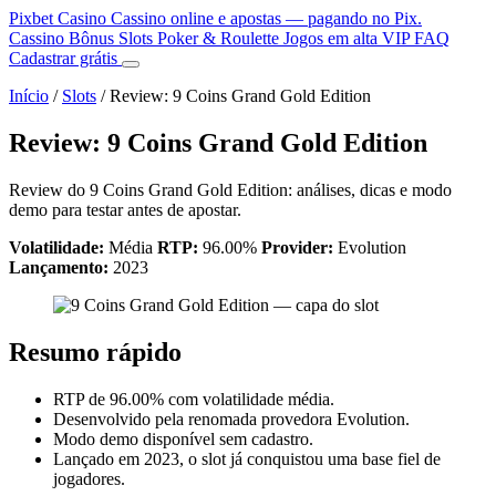
Pixbet Casino
Cassino online e apostas — pagando no Pix.
Cassino
Bônus
Slots
Poker & Roulette
Jogos em alta
VIP
FAQ
Cadastrar grátis
Início
/
Slots
/
Review: 9 Coins Grand Gold Edition
Review: 9 Coins Grand Gold Edition
Review do 9 Coins Grand Gold Edition: análises, dicas e modo
demo para testar antes de apostar.
Volatilidade:
Média
RTP:
96.00%
Provider:
Evolution
Lançamento:
2023
Resumo rápido
RTP de 96.00% com volatilidade média.
Desenvolvido pela renomada provedora Evolution.
Modo demo disponível sem cadastro.
Lançado em 2023, o slot já conquistou uma base fiel de
jogadores.