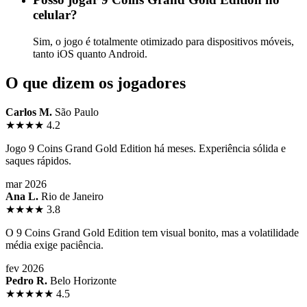
celular?
Sim, o jogo é totalmente otimizado para dispositivos móveis,
tanto iOS quanto Android.
O que dizem os jogadores
Carlos M.
São Paulo
★★★★
4.2
Jogo 9 Coins Grand Gold Edition há meses. Experiência sólida e
saques rápidos.
mar 2026
Ana L.
Rio de Janeiro
★★★★
3.8
O 9 Coins Grand Gold Edition tem visual bonito, mas a volatilidade
média exige paciência.
fev 2026
Pedro R.
Belo Horizonte
★★★★★
4.5