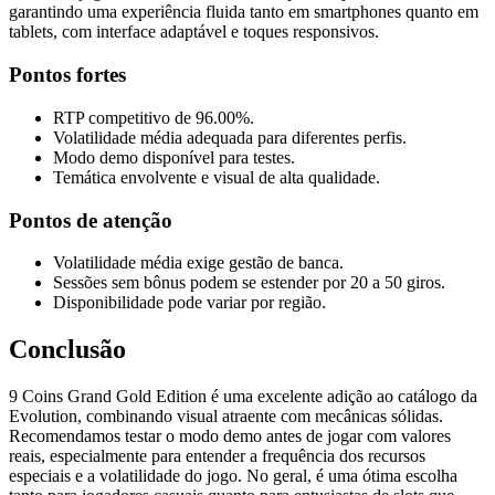
garantindo uma experiência fluida tanto em smartphones quanto em
tablets, com interface adaptável e toques responsivos.
Pontos fortes
RTP competitivo de 96.00%.
Volatilidade média adequada para diferentes perfis.
Modo demo disponível para testes.
Temática envolvente e visual de alta qualidade.
Pontos de atenção
Volatilidade média exige gestão de banca.
Sessões sem bônus podem se estender por 20 a 50 giros.
Disponibilidade pode variar por região.
Conclusão
9 Coins Grand Gold Edition é uma excelente adição ao catálogo da
Evolution, combinando visual atraente com mecânicas sólidas.
Recomendamos testar o modo demo antes de jogar com valores
reais, especialmente para entender a frequência dos recursos
especiais e a volatilidade do jogo. No geral, é uma ótima escolha