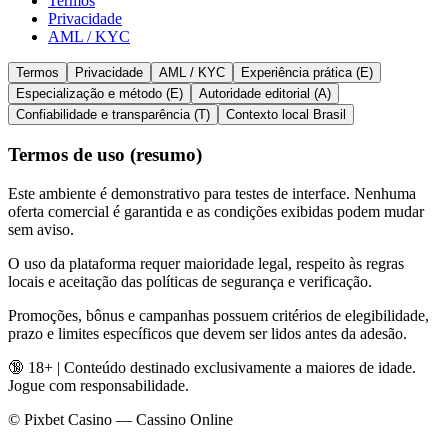
Termos
Privacidade
AML / KYC
Termos
Privacidade
AML / KYC
Experiência prática (E)
Especialização e método (E)
Autoridade editorial (A)
Confiabilidade e transparência (T)
Contexto local Brasil
Termos de uso (resumo)
Este ambiente é demonstrativo para testes de interface. Nenhuma
oferta comercial é garantida e as condições exibidas podem mudar
sem aviso.
O uso da plataforma requer maioridade legal, respeito às regras
locais e aceitação das políticas de segurança e verificação.
Promoções, bônus e campanhas possuem critérios de elegibilidade,
prazo e limites específicos que devem ser lidos antes da adesão.
🔞 18+ | Conteúdo destinado exclusivamente a maiores de idade.
Jogue com responsabilidade.
© Pixbet Casino — Cassino Online