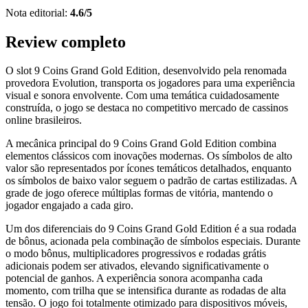
Nota editorial:
4.6/5
Review completo
O slot 9 Coins Grand Gold Edition, desenvolvido pela renomada
provedora Evolution, transporta os jogadores para uma experiência
visual e sonora envolvente. Com uma temática cuidadosamente
construída, o jogo se destaca no competitivo mercado de cassinos
online brasileiros.
A mecânica principal do 9 Coins Grand Gold Edition combina
elementos clássicos com inovações modernas. Os símbolos de alto
valor são representados por ícones temáticos detalhados, enquanto
os símbolos de baixo valor seguem o padrão de cartas estilizadas. A
grade de jogo oferece múltiplas formas de vitória, mantendo o
jogador engajado a cada giro.
Um dos diferenciais do 9 Coins Grand Gold Edition é a sua rodada
de bônus, acionada pela combinação de símbolos especiais. Durante
o modo bônus, multiplicadores progressivos e rodadas grátis
adicionais podem ser ativados, elevando significativamente o
potencial de ganhos. A experiência sonora acompanha cada
momento, com trilha que se intensifica durante as rodadas de alta
tensão. O jogo foi totalmente otimizado para dispositivos móveis,