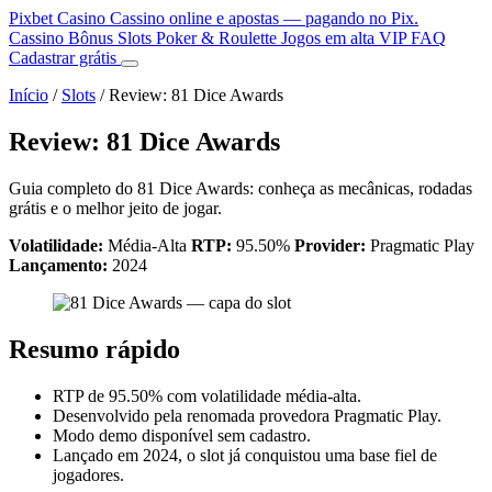
Pixbet Casino
Cassino online e apostas — pagando no Pix.
Cassino
Bônus
Slots
Poker & Roulette
Jogos em alta
VIP
FAQ
Cadastrar grátis
Início
/
Slots
/
Review: 81 Dice Awards
Review: 81 Dice Awards
Guia completo do 81 Dice Awards: conheça as mecânicas, rodadas
grátis e o melhor jeito de jogar.
Volatilidade:
Média-Alta
RTP:
95.50%
Provider:
Pragmatic Play
Lançamento:
2024
Resumo rápido
RTP de 95.50% com volatilidade média-alta.
Desenvolvido pela renomada provedora Pragmatic Play.
Modo demo disponível sem cadastro.
Lançado em 2024, o slot já conquistou uma base fiel de
jogadores.