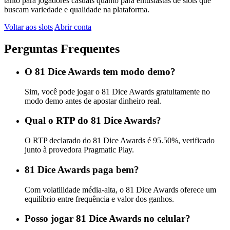
tanto para jogadores casuais quanto para entusiastas de slots que
buscam variedade e qualidade na plataforma.
Voltar aos slots
Abrir conta
Perguntas Frequentes
O 81 Dice Awards tem modo demo?
Sim, você pode jogar o 81 Dice Awards gratuitamente no
modo demo antes de apostar dinheiro real.
Qual o RTP do 81 Dice Awards?
O RTP declarado do 81 Dice Awards é 95.50%, verificado
junto à provedora Pragmatic Play.
81 Dice Awards paga bem?
Com volatilidade média-alta, o 81 Dice Awards oferece um
equilíbrio entre frequência e valor dos ganhos.
Posso jogar 81 Dice Awards no celular?