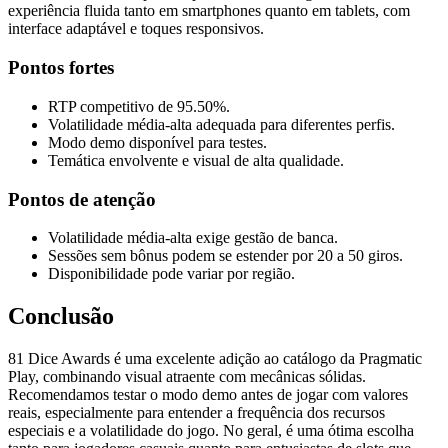
experiência fluida tanto em smartphones quanto em tablets, com
interface adaptável e toques responsivos.
Pontos fortes
RTP competitivo de 95.50%.
Volatilidade média-alta adequada para diferentes perfis.
Modo demo disponível para testes.
Temática envolvente e visual de alta qualidade.
Pontos de atenção
Volatilidade média-alta exige gestão de banca.
Sessões sem bônus podem se estender por 20 a 50 giros.
Disponibilidade pode variar por região.
Conclusão
81 Dice Awards é uma excelente adição ao catálogo da Pragmatic
Play, combinando visual atraente com mecânicas sólidas.
Recomendamos testar o modo demo antes de jogar com valores
reais, especialmente para entender a frequência dos recursos
especiais e a volatilidade do jogo. No geral, é uma ótima escolha