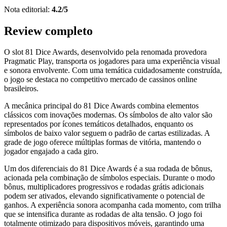
Nota editorial:
4.2/5
Review completo
O slot 81 Dice Awards, desenvolvido pela renomada provedora
Pragmatic Play, transporta os jogadores para uma experiência visual
e sonora envolvente. Com uma temática cuidadosamente construída,
o jogo se destaca no competitivo mercado de cassinos online
brasileiros.
A mecânica principal do 81 Dice Awards combina elementos
clássicos com inovações modernas. Os símbolos de alto valor são
representados por ícones temáticos detalhados, enquanto os
símbolos de baixo valor seguem o padrão de cartas estilizadas. A
grade de jogo oferece múltiplas formas de vitória, mantendo o
jogador engajado a cada giro.
Um dos diferenciais do 81 Dice Awards é a sua rodada de bônus,
acionada pela combinação de símbolos especiais. Durante o modo
bônus, multiplicadores progressivos e rodadas grátis adicionais
podem ser ativados, elevando significativamente o potencial de
ganhos. A experiência sonora acompanha cada momento, com trilha
que se intensifica durante as rodadas de alta tensão. O jogo foi
totalmente otimizado para dispositivos móveis, garantindo uma