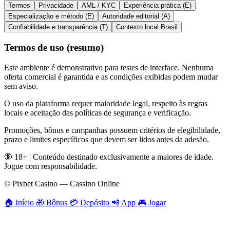
Termos
Privacidade
AML / KYC
Experiência prática (E)
Especialização e método (E)
Autoridade editorial (A)
Confiabilidade e transparência (T)
Contexto local Brasil
Termos de uso (resumo)
Este ambiente é demonstrativo para testes de interface. Nenhuma
oferta comercial é garantida e as condições exibidas podem mudar
sem aviso.
O uso da plataforma requer maioridade legal, respeito às regras
locais e aceitação das políticas de segurança e verificação.
Promoções, bônus e campanhas possuem critérios de elegibilidade,
prazo e limites específicos que devem ser lidos antes da adesão.
🔞 18+ | Conteúdo destinado exclusivamente a maiores de idade.
Jogue com responsabilidade.
© Pixbet Casino — Cassino Online
🏠
Início
🎁
Bônus
💳
Depósito
📲
App
🎮
Jogar