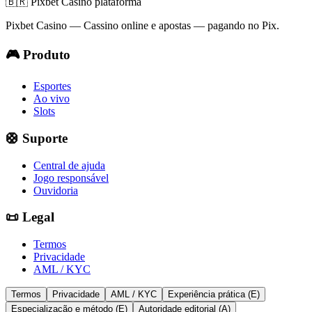
🇧🇷 Pixbet Casino plataforma
Pixbet Casino — Cassino online e apostas — pagando no Pix.
🎮
Produto
Esportes
Ao vivo
Slots
🛟
Suporte
Central de ajuda
Jogo responsável
Ouvidoria
📜
Legal
Termos
Privacidade
AML / KYC
Termos
Privacidade
AML / KYC
Experiência prática (E)
Especialização e método (E)
Autoridade editorial (A)