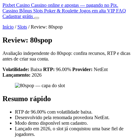
Pixbet Casino
Cassino online e apostas — pagando no Pix.
Cassino
Bônus
Slots
Poker & Roulette
Jogos em alta
VIP
FAQ
Cadastrar grátis
Início
/
Slots
/
Review: 80spop
Review: 80spop
Avaliação independente do 80spop: confira recursos, RTP e dicas
antes de criar sua conta.
Volatilidade:
Baixa
RTP:
96.00%
Provider:
NetEnt
Lançamento:
2026
Resumo rápido
RTP de 96.00% com volatilidade baixa.
Desenvolvido pela renomada provedora NetEnt.
Modo demo disponível sem cadastro.
Lançado em 2026, o slot já conquistou uma base fiel de
jogadores.