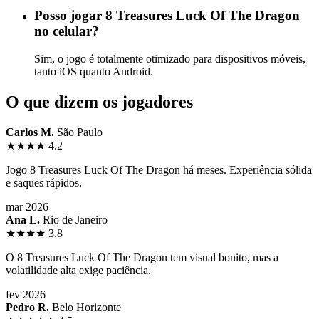
Posso jogar 8 Treasures Luck Of The Dragon
no celular?
Sim, o jogo é totalmente otimizado para dispositivos móveis,
tanto iOS quanto Android.
O que dizem os jogadores
Carlos M.
São Paulo
★★★★
4.2
Jogo 8 Treasures Luck Of The Dragon há meses. Experiência sólida
e saques rápidos.
mar 2026
Ana L.
Rio de Janeiro
★★★★
3.8
O 8 Treasures Luck Of The Dragon tem visual bonito, mas a
volatilidade alta exige paciência.
fev 2026
Pedro R.
Belo Horizonte