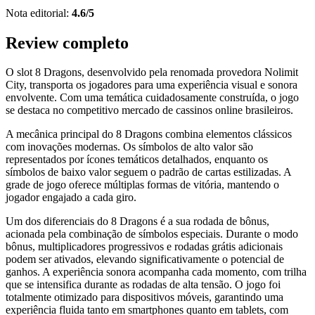
Nota editorial:
4.6/5
Review completo
O slot 8 Dragons, desenvolvido pela renomada provedora Nolimit
City, transporta os jogadores para uma experiência visual e sonora
envolvente. Com uma temática cuidadosamente construída, o jogo
se destaca no competitivo mercado de cassinos online brasileiros.
A mecânica principal do 8 Dragons combina elementos clássicos
com inovações modernas. Os símbolos de alto valor são
representados por ícones temáticos detalhados, enquanto os
símbolos de baixo valor seguem o padrão de cartas estilizadas. A
grade de jogo oferece múltiplas formas de vitória, mantendo o
jogador engajado a cada giro.
Um dos diferenciais do 8 Dragons é a sua rodada de bônus,
acionada pela combinação de símbolos especiais. Durante o modo
bônus, multiplicadores progressivos e rodadas grátis adicionais
podem ser ativados, elevando significativamente o potencial de
ganhos. A experiência sonora acompanha cada momento, com trilha
que se intensifica durante as rodadas de alta tensão. O jogo foi
totalmente otimizado para dispositivos móveis, garantindo uma
experiência fluida tanto em smartphones quanto em tablets, com