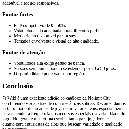
adaptável e toques responsivos.
Pontos fortes
RTP competitivo de 95.50%.
Volatilidade alta adequada para diferentes perfis.
Modo demo disponível para testes.
Temática envolvente e visual de alta qualidade.
Pontos de atenção
Volatilidade alta exige gestão de banca.
Sessões sem bônus podem se estender por 20 a 50 giros.
Disponibilidade pode variar por região.
Conclusão
7s Wild é uma excelente adição ao catálogo da Nolimit City,
combinando visual atraente com mecânicas sólidas. Recomendamos
testar o modo demo antes de jogar com valores reais, especialmente
para entender a frequência dos recursos especiais e a volatilidade do
jogo. No geral, é uma ótima escolha tanto para jogadores casuais
quanto para entusiastas de slots que buscam variedade e qualidade