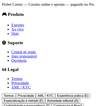
Pixbet Casino — Cassino online e apostas — pagando no Pix.
🎮
Produto
Esportes
Ao vivo
Slots
🛟
Suporte
Central de ajuda
Jogo responsável
Ouvidoria
📜
Legal
Termos
Privacidade
AML / KYC
Termos
Privacidade
AML / KYC
Experiência prática (E)
Especialização e método (E)
Autoridade editorial (A)
Confiabilidade e transparência (T)
Contexto local Brasil