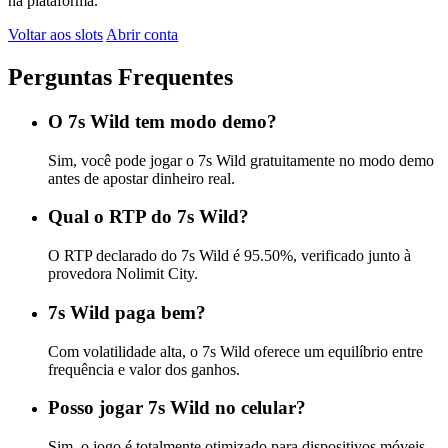
na plataforma.
Voltar aos slots
Abrir conta
Perguntas Frequentes
O 7s Wild tem modo demo?
Sim, você pode jogar o 7s Wild gratuitamente no modo demo
antes de apostar dinheiro real.
Qual o RTP do 7s Wild?
O RTP declarado do 7s Wild é 95.50%, verificado junto à
provedora Nolimit City.
7s Wild paga bem?
Com volatilidade alta, o 7s Wild oferece um equilíbrio entre
frequência e valor dos ganhos.
Posso jogar 7s Wild no celular?
Sim, o jogo é totalmente otimizado para dispositivos móveis,