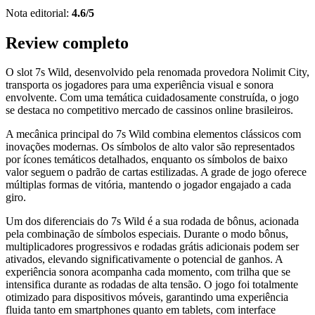
Nota editorial:
4.6/5
Review completo
O slot 7s Wild, desenvolvido pela renomada provedora Nolimit City,
transporta os jogadores para uma experiência visual e sonora
envolvente. Com uma temática cuidadosamente construída, o jogo
se destaca no competitivo mercado de cassinos online brasileiros.
A mecânica principal do 7s Wild combina elementos clássicos com
inovações modernas. Os símbolos de alto valor são representados
por ícones temáticos detalhados, enquanto os símbolos de baixo
valor seguem o padrão de cartas estilizadas. A grade de jogo oferece
múltiplas formas de vitória, mantendo o jogador engajado a cada
giro.
Um dos diferenciais do 7s Wild é a sua rodada de bônus, acionada
pela combinação de símbolos especiais. Durante o modo bônus,
multiplicadores progressivos e rodadas grátis adicionais podem ser
ativados, elevando significativamente o potencial de ganhos. A
experiência sonora acompanha cada momento, com trilha que se
intensifica durante as rodadas de alta tensão. O jogo foi totalmente
otimizado para dispositivos móveis, garantindo uma experiência
fluida tanto em smartphones quanto em tablets, com interface