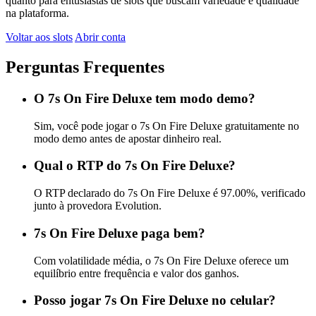
quanto para entusiastas de slots que buscam variedade e qualidade
na plataforma.
Voltar aos slots
Abrir conta
Perguntas Frequentes
O 7s On Fire Deluxe tem modo demo?
Sim, você pode jogar o 7s On Fire Deluxe gratuitamente no
modo demo antes de apostar dinheiro real.
Qual o RTP do 7s On Fire Deluxe?
O RTP declarado do 7s On Fire Deluxe é 97.00%, verificado
junto à provedora Evolution.
7s On Fire Deluxe paga bem?
Com volatilidade média, o 7s On Fire Deluxe oferece um
equilíbrio entre frequência e valor dos ganhos.
Posso jogar 7s On Fire Deluxe no celular?