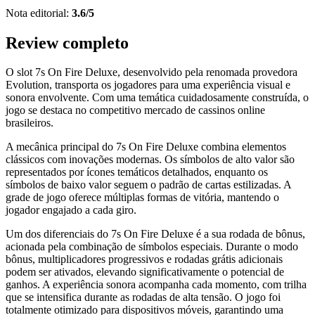
Nota editorial:
3.6/5
Review completo
O slot 7s On Fire Deluxe, desenvolvido pela renomada provedora
Evolution, transporta os jogadores para uma experiência visual e
sonora envolvente. Com uma temática cuidadosamente construída, o
jogo se destaca no competitivo mercado de cassinos online
brasileiros.
A mecânica principal do 7s On Fire Deluxe combina elementos
clássicos com inovações modernas. Os símbolos de alto valor são
representados por ícones temáticos detalhados, enquanto os
símbolos de baixo valor seguem o padrão de cartas estilizadas. A
grade de jogo oferece múltiplas formas de vitória, mantendo o
jogador engajado a cada giro.
Um dos diferenciais do 7s On Fire Deluxe é a sua rodada de bônus,
acionada pela combinação de símbolos especiais. Durante o modo
bônus, multiplicadores progressivos e rodadas grátis adicionais
podem ser ativados, elevando significativamente o potencial de
ganhos. A experiência sonora acompanha cada momento, com trilha
que se intensifica durante as rodadas de alta tensão. O jogo foi
totalmente otimizado para dispositivos móveis, garantindo uma