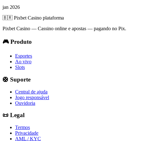
jan 2026
🇧🇷 Pixbet Casino plataforma
Pixbet Casino — Cassino online e apostas — pagando no Pix.
🎮
Produto
Esportes
Ao vivo
Slots
🛟
Suporte
Central de ajuda
Jogo responsável
Ouvidoria
📜
Legal
Termos
Privacidade
AML / KYC