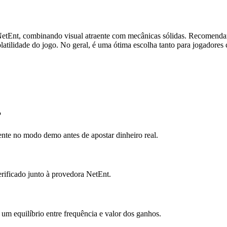
NetEnt, combinando visual atraente com mecânicas sólidas. Recomendam
olatilidade do jogo. No geral, é uma ótima escolha tanto para jogadores
?
nte no modo demo antes de apostar dinheiro real.
ificado junto à provedora NetEnt.
um equilíbrio entre frequência e valor dos ganhos.