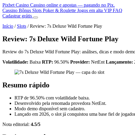
Pixbet Casino
Cassino online e apostas — pagando no Pix.
Cassino
Bônus
Slots
Poker & Roulette
Jogos em alta
VIP
FAQ
Cadastrar grátis
Início
/
Slots
/
Review: 7s Deluxe Wild Fortune Play
Review: 7s Deluxe Wild Fortune Play
Review do 7s Deluxe Wild Fortune Play: análises, dicas e modo demo p
Volatilidade:
Baixa
RTP:
96.50%
Provider:
NetEnt
Lançamento:
Resumo rápido
RTP de 96.50% com volatilidade baixa.
Desenvolvido pela renomada provedora NetEnt.
Modo demo disponível sem cadastro.
Lançado em 2026, o slot já conquistou uma base fiel de jogador
Nota editorial:
4.5/5