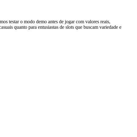
os testar o modo demo antes de jogar com valores reais,
 casuais quanto para entusiastas de slots que buscam variedade e