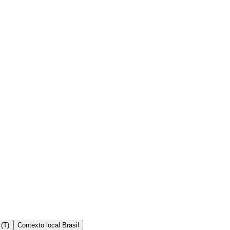
 (T)
Contexto local Brasil