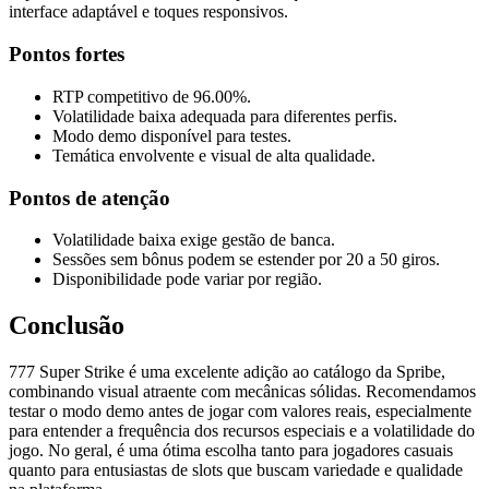
interface adaptável e toques responsivos.
Pontos fortes
RTP competitivo de 96.00%.
Volatilidade baixa adequada para diferentes perfis.
Modo demo disponível para testes.
Temática envolvente e visual de alta qualidade.
Pontos de atenção
Volatilidade baixa exige gestão de banca.
Sessões sem bônus podem se estender por 20 a 50 giros.
Disponibilidade pode variar por região.
Conclusão
777 Super Strike é uma excelente adição ao catálogo da Spribe,
combinando visual atraente com mecânicas sólidas. Recomendamos
testar o modo demo antes de jogar com valores reais, especialmente
para entender a frequência dos recursos especiais e a volatilidade do
jogo. No geral, é uma ótima escolha tanto para jogadores casuais
quanto para entusiastas de slots que buscam variedade e qualidade