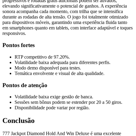
progressivos e rodadas grátis adicionais podem ser ativados,
elevando significativamente o potencial de ganhos. A experiência
sonora acompanha cada momento, com trilha que se intensifica
durante as rodadas de alta tensão. O jogo foi totalmente otimizado
para dispositivos móveis, garantindo uma experiência fluida tanto
em smartphones quanto em tablets, com interface adaptável e toques
responsivos.
Pontos fortes
RTP competitivo de 97.20%.
Volatilidade baixa adequada para diferentes perfis.
Modo demo disponível para testes.
Temática envolvente e visual de alta qualidade.
Pontos de atenção
Volatilidade baixa exige gestão de banca.
Sessões sem bônus podem se estender por 20 a 50 giros.
Disponibilidade pode variar por região.
Conclusão
777 Jackpot Diamond Hold And Win Deluxe é uma excelente