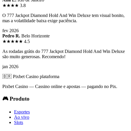
★★★★
3.8
O 777 Jackpot Diamond Hold And Win Deluxe tem visual bonito,
mas a volatilidade baixa exige paciência.
fev 2026
Pedro R.
Belo Horizonte
★★★★★
4.5
As rodadas grátis do 777 Jackpot Diamond Hold And Win Deluxe
são muito generosas. Recomendo!
jan 2026
🇧🇷 Pixbet Casino plataforma
Pixbet Casino — Cassino online e apostas — pagando no Pix.
🎮
Produto
Esportes
Ao vivo
Slots