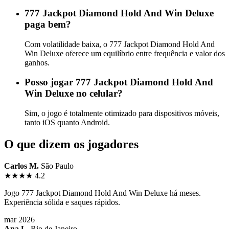
777 Jackpot Diamond Hold And Win Deluxe
paga bem?
Com volatilidade baixa, o 777 Jackpot Diamond Hold And
Win Deluxe oferece um equilíbrio entre frequência e valor dos
ganhos.
Posso jogar 777 Jackpot Diamond Hold And
Win Deluxe no celular?
Sim, o jogo é totalmente otimizado para dispositivos móveis,
tanto iOS quanto Android.
O que dizem os jogadores
Carlos M.
São Paulo
★★★★
4.2
Jogo 777 Jackpot Diamond Hold And Win Deluxe há meses.
Experiência sólida e saques rápidos.
mar 2026
Ana L.
Rio de Janeiro