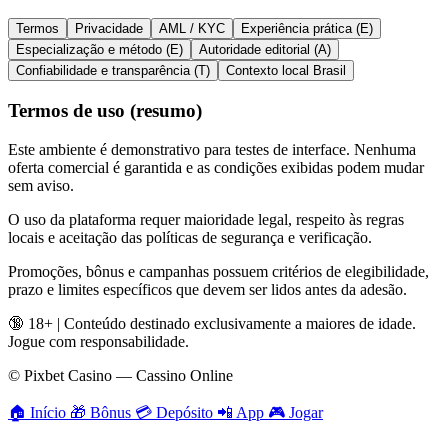
Termos
Privacidade
AML / KYC
Experiência prática (E)
Especialização e método (E)
Autoridade editorial (A)
Confiabilidade e transparência (T)
Contexto local Brasil
Termos de uso (resumo)
Este ambiente é demonstrativo para testes de interface. Nenhuma
oferta comercial é garantida e as condições exibidas podem mudar
sem aviso.
O uso da plataforma requer maioridade legal, respeito às regras
locais e aceitação das políticas de segurança e verificação.
Promoções, bônus e campanhas possuem critérios de elegibilidade,
prazo e limites específicos que devem ser lidos antes da adesão.
🔞 18+ | Conteúdo destinado exclusivamente a maiores de idade.
Jogue com responsabilidade.
© Pixbet Casino — Cassino Online
🏠
Início
🎁
Bônus
💳
Depósito
📲
App
🎮
Jogar