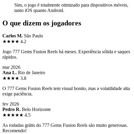
Sim, o jogo é totalmente otimizado para dispositivos móveis,
tanto iOS quanto Android.
O que dizem os jogadores
Carlos M.
São Paulo
★★★★
4.2
Jogo 777 Gems Fusion Reels há meses. Experiência sólida e saques
rápidos.
mar 2026
Ana L.
Rio de Janeiro
★★★★
3.8
O 777 Gems Fusion Reels tem visual bonito, mas a volatilidade alta
exige paciência.
fev 2026
Pedro R.
Belo Horizonte
★★★★★
4.5
As rodadas grátis do 777 Gems Fusion Reels são muito generosas.
Recomendo!