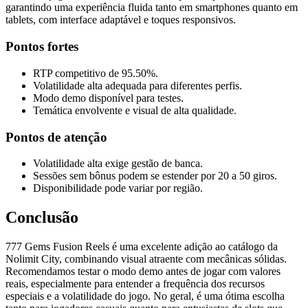
garantindo uma experiência fluida tanto em smartphones quanto em
tablets, com interface adaptável e toques responsivos.
Pontos fortes
RTP competitivo de 95.50%.
Volatilidade alta adequada para diferentes perfis.
Modo demo disponível para testes.
Temática envolvente e visual de alta qualidade.
Pontos de atenção
Volatilidade alta exige gestão de banca.
Sessões sem bônus podem se estender por 20 a 50 giros.
Disponibilidade pode variar por região.
Conclusão
777 Gems Fusion Reels é uma excelente adição ao catálogo da
Nolimit City, combinando visual atraente com mecânicas sólidas.
Recomendamos testar o modo demo antes de jogar com valores
reais, especialmente para entender a frequência dos recursos
especiais e a volatilidade do jogo. No geral, é uma ótima escolha