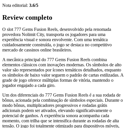
Nota editorial:
3.6/5
Review completo
O slot 777 Gems Fusion Reels, desenvolvido pela renomada
provedora Nolimit City, transporta os jogadores para uma
experiência visual e sonora envolvente. Com uma temática
cuidadosamente construída, o jogo se destaca no competitivo
mercado de cassinos online brasileiros.
A mecânica principal do 777 Gems Fusion Reels combina
elementos clássicos com inovações modernas. Os símbolos de alto
valor são representados por ícones temáticos detalhados, enquanto
os símbolos de baixo valor seguem o padrão de cartas estilizadas. A
grade de jogo oferece múltiplas formas de vitória, mantendo o
jogador engajado a cada giro.
Um dos diferenciais do 777 Gems Fusion Reels é a sua rodada de
bônus, acionada pela combinação de símbolos especiais. Durante o
modo bônus, multiplicadores progressivos e rodadas grátis
adicionais podem ser ativados, elevando significativamente o
potencial de ganhos. A experiência sonora acompanha cada
momento, com trilha que se intensifica durante as rodadas de alta
tensão. O jogo foi totalmente otimizado para dispositivos móveis,