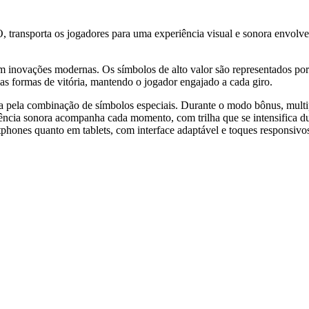
, transporta os jogadores para uma experiência visual e sonora envolv
m inovações modernas. Os símbolos de alto valor são representados por
las formas de vitória, mantendo o jogador engajado a cada giro.
a pela combinação de símbolos especiais. Durante o modo bônus, multip
ência sonora acompanha cada momento, com trilha que se intensifica dur
tphones quanto em tablets, com interface adaptável e toques responsivo