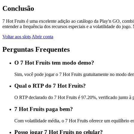
Conclusão
7 Hot Fruits é uma excelente adição ao catálogo da Play'n GO, combi
entender a frequência dos recursos especiais e a volatilidade do jogo
Voltar aos slots
Abrir conta
Perguntas Frequentes
O 7 Hot Fruits tem modo demo?
Sim, você pode jogar o 7 Hot Fruits gratuitamente no modo demo
Qual o RTP do 7 Hot Fruits?
O RTP declarado do 7 Hot Fruits é 97.20%, verificado junto à
7 Hot Fruits paga bem?
Com volatilidade média, o 7 Hot Fruits oferece um equilíbrio en
Posso jogar 7 Hot Fruits no celular?