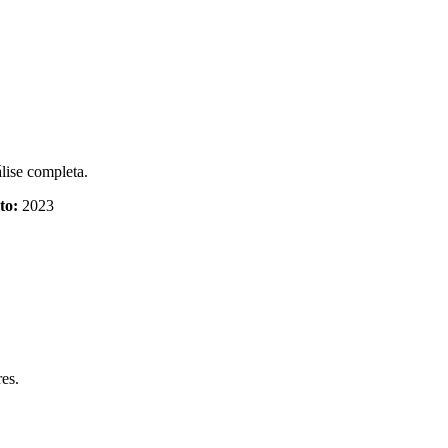
álise completa.
to:
2023
es.