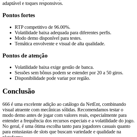
adaptável e toques responsivos.
Pontos fortes
RTP competitivo de 96.00%.
Volatilidade baixa adequada para diferentes perfis.
Modo demo disponível para testes.
Temática envolvente e visual de alta qualidade.
Pontos de atenção
Volatilidade baixa exige gestão de banca.
Sessões sem bônus podem se estender por 20 a 50 giros.
Disponibilidade pode variar por região.
Conclusão
666 é uma excelente adição ao catálogo da NetEnt, combinando
visual atraente com mecânicas sólidas. Recomendamos testar o
modo demo antes de jogar com valores reais, especialmente para
entender a frequência dos recursos especiais e a volatilidade do jogo.
No geral, é uma ótima escolha tanto para jogadores casuais quanto
para entusiastas de slots que buscam variedade e qualidade na