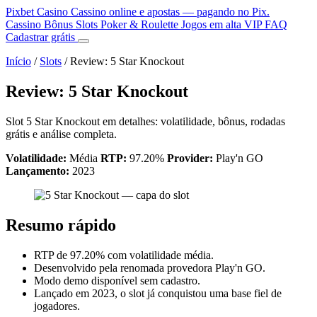
Pixbet Casino
Cassino online e apostas — pagando no Pix.
Cassino
Bônus
Slots
Poker & Roulette
Jogos em alta
VIP
FAQ
Cadastrar grátis
Início
/
Slots
/
Review: 5 Star Knockout
Review: 5 Star Knockout
Slot 5 Star Knockout em detalhes: volatilidade, bônus, rodadas
grátis e análise completa.
Volatilidade:
Média
RTP:
97.20%
Provider:
Play'n GO
Lançamento:
2023
Resumo rápido
RTP de 97.20% com volatilidade média.
Desenvolvido pela renomada provedora Play'n GO.
Modo demo disponível sem cadastro.
Lançado em 2023, o slot já conquistou uma base fiel de
jogadores.