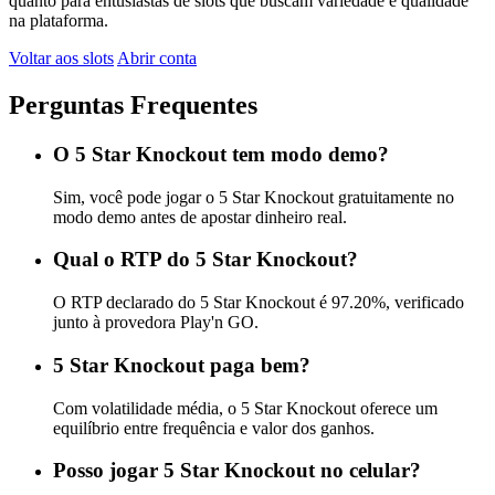
quanto para entusiastas de slots que buscam variedade e qualidade
na plataforma.
Voltar aos slots
Abrir conta
Perguntas Frequentes
O 5 Star Knockout tem modo demo?
Sim, você pode jogar o 5 Star Knockout gratuitamente no
modo demo antes de apostar dinheiro real.
Qual o RTP do 5 Star Knockout?
O RTP declarado do 5 Star Knockout é 97.20%, verificado
junto à provedora Play'n GO.
5 Star Knockout paga bem?
Com volatilidade média, o 5 Star Knockout oferece um
equilíbrio entre frequência e valor dos ganhos.
Posso jogar 5 Star Knockout no celular?