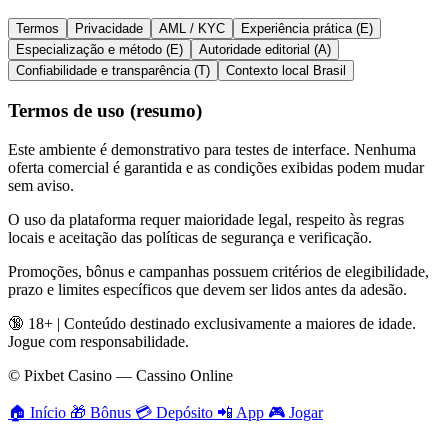
Termos
Privacidade
AML / KYC
Experiência prática (E)
Especialização e método (E)
Autoridade editorial (A)
Confiabilidade e transparência (T)
Contexto local Brasil
Termos de uso (resumo)
Este ambiente é demonstrativo para testes de interface. Nenhuma
oferta comercial é garantida e as condições exibidas podem mudar
sem aviso.
O uso da plataforma requer maioridade legal, respeito às regras
locais e aceitação das políticas de segurança e verificação.
Promoções, bônus e campanhas possuem critérios de elegibilidade,
prazo e limites específicos que devem ser lidos antes da adesão.
🔞 18+ | Conteúdo destinado exclusivamente a maiores de idade.
Jogue com responsabilidade.
© Pixbet Casino — Cassino Online
🏠
Início
🎁
Bônus
💳
Depósito
📲
App
🎮
Jogar