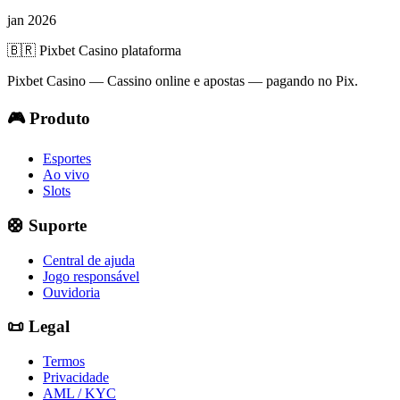
jan 2026
🇧🇷 Pixbet Casino plataforma
Pixbet Casino — Cassino online e apostas — pagando no Pix.
🎮
Produto
Esportes
Ao vivo
Slots
🛟
Suporte
Central de ajuda
Jogo responsável
Ouvidoria
📜
Legal
Termos
Privacidade
AML / KYC