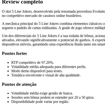
Review completo
O slot 5 Line Jokers, desenvolvido pela renomada provedora Evolutio
no competitivo mercado de cassinos online brasileiros.
A mecânica principal do 5 Line Jokers combina elementos clássicos c
seguem o padrão de cartas estilizadas. A grade de jogo oferece múltip
Um dos diferenciais do 5 Line Jokers é a sua rodada de bônus, aciona
ativados, elevando significativamente o potencial de ganhos. A experi
dispositivos móveis, garantindo uma experiência fluida tanto em smar
Pontos fortes
RTP competitivo de 97.20%.
Volatilidade média adequada para diferentes perfis.
Modo demo disponível para testes.
Temática envolvente e visual de alta qualidade.
Pontos de atenção
Volatilidade média exige gestão de banca.
Sessões sem bônus podem se estender por 20 a 50 giros.
Disponibilidade pode variar por região.