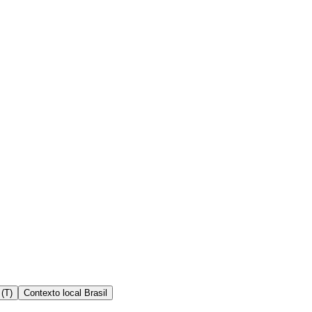
 (T)
Contexto local Brasil