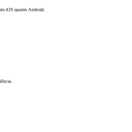
anto iOS quanto Android.
iência.