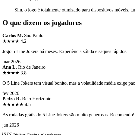
Sim, o jogo é totalmente otimizado para dispositivos móveis, t
O que dizem os jogadores
Carlos M.
São Paulo
★★★★
4.2
Jogo 5 Line Jokers há meses. Experiência sólida e saques rápidos.
mar 2026
Ana L.
Rio de Janeiro
★★★★
3.8
O 5 Line Jokers tem visual bonito, mas a volatilidade média exige pac
fev 2026
Pedro R.
Belo Horizonte
★★★★★
4.5
As rodadas grátis do 5 Line Jokers são muito generosas. Recomendo!
jan 2026