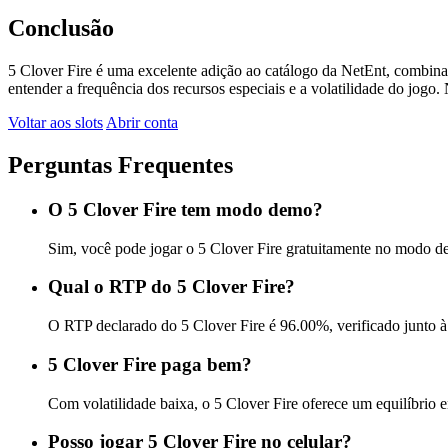
Conclusão
5 Clover Fire é uma excelente adição ao catálogo da NetEnt, combina
entender a frequência dos recursos especiais e a volatilidade do jogo
Voltar aos slots
Abrir conta
Perguntas Frequentes
O 5 Clover Fire tem modo demo?
Sim, você pode jogar o 5 Clover Fire gratuitamente no modo de
Qual o RTP do 5 Clover Fire?
O RTP declarado do 5 Clover Fire é 96.00%, verificado junto 
5 Clover Fire paga bem?
Com volatilidade baixa, o 5 Clover Fire oferece um equilíbrio e
Posso jogar 5 Clover Fire no celular?