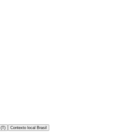
 (T)
Contexto local Brasil