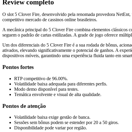
Review completo
O slot 5 Clover Fire, desenvolvido pela renomada provedora NetEnt, 
competitivo mercado de cassinos online brasileiros.
A mecânica principal do 5 Clover Fire combina elementos clássicos c
seguem o padrão de cartas estilizadas. A grade de jogo oferece múltip
Um dos diferenciais do 5 Clover Fire é a sua rodada de bônus, aciona
ativados, elevando significativamente o potencial de ganhos. A experi
dispositivos móveis, garantindo uma experiência fluida tanto em smar
Pontos fortes
RTP competitivo de 96.00%.
Volatilidade baixa adequada para diferentes perfis.
Modo demo disponível para testes.
Temática envolvente e visual de alta qualidade.
Pontos de atenção
Volatilidade baixa exige gestão de banca.
Sessões sem bônus podem se estender por 20 a 50 giros.
Disponibilidade pode variar por região.