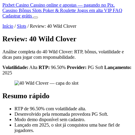
Pixbet Casino
Cassino online e apostas — pagando no Pix.
Cassino
Bônus
Slots
Poker & Roulette
Jogos em alta
VIP
FAQ
Cadastrar grátis
Início
/
Slots
/
Review: 40 Wild Clover
Review: 40 Wild Clover
Análise completa do 40 Wild Clover: RTP, bônus, volatilidade e
dicas para jogar com responsabilidade.
Volatilidade:
Alta
RTP:
96.50%
Provider:
PG Soft
Lançamento:
2025
Resumo rápido
RTP de 96.50% com volatilidade alta.
Desenvolvido pela renomada provedora PG Soft.
Modo demo disponível sem cadastro.
Lançado em 2025, o slot já conquistou uma base fiel de
jogadores.