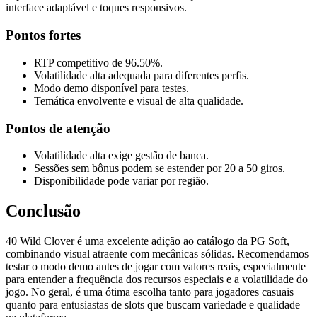
interface adaptável e toques responsivos.
Pontos fortes
RTP competitivo de 96.50%.
Volatilidade alta adequada para diferentes perfis.
Modo demo disponível para testes.
Temática envolvente e visual de alta qualidade.
Pontos de atenção
Volatilidade alta exige gestão de banca.
Sessões sem bônus podem se estender por 20 a 50 giros.
Disponibilidade pode variar por região.
Conclusão
40 Wild Clover é uma excelente adição ao catálogo da PG Soft,
combinando visual atraente com mecânicas sólidas. Recomendamos
testar o modo demo antes de jogar com valores reais, especialmente
para entender a frequência dos recursos especiais e a volatilidade do
jogo. No geral, é uma ótima escolha tanto para jogadores casuais
quanto para entusiastas de slots que buscam variedade e qualidade