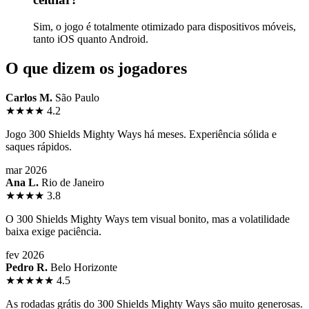
Sim, o jogo é totalmente otimizado para dispositivos móveis,
tanto iOS quanto Android.
O que dizem os jogadores
Carlos M.
São Paulo
★★★★
4.2
Jogo 300 Shields Mighty Ways há meses. Experiência sólida e
saques rápidos.
mar 2026
Ana L.
Rio de Janeiro
★★★★
3.8
O 300 Shields Mighty Ways tem visual bonito, mas a volatilidade
baixa exige paciência.
fev 2026
Pedro R.
Belo Horizonte
★★★★★
4.5
As rodadas grátis do 300 Shields Mighty Ways são muito generosas.