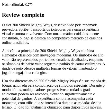
Nota editorial:
3.7/5
Review completo
O slot 300 Shields Mighty Ways, desenvolvido pela renomada
provedora Spribe, transporta os jogadores para uma experiência
visual e sonora envolvente. Com uma temática cuidadosamente
construída, o jogo se destaca no competitivo mercado de cassinos
online brasileiros.
A mecânica principal do 300 Shields Mighty Ways combina
elementos clássicos com inovações modernas. Os símbolos de alto
valor são representados por ícones temáticos detalhados, enquanto
os símbolos de baixo valor seguem o padrão de cartas estilizadas. A
grade de jogo oferece múltiplas formas de vitória, mantendo o
jogador engajado a cada giro.
Um dos diferenciais do 300 Shields Mighty Ways é a sua rodada de
bônus, acionada pela combinação de símbolos especiais. Durante o
modo bônus, multiplicadores progressivos e rodadas grátis
adicionais podem ser ativados, elevando significativamente o
potencial de ganhos. A experiência sonora acompanha cada
momento, com trilha que se intensifica durante as rodadas de alta
tensão. O jogo foi totalmente otimizado para dispositivos móveis,