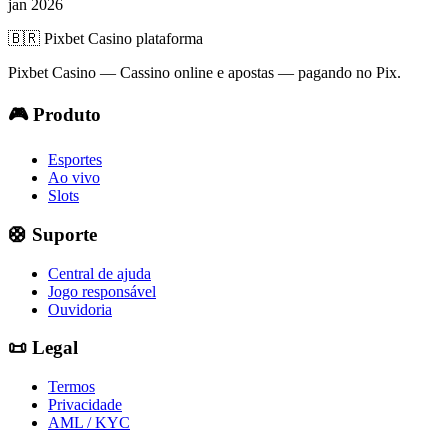
jan 2026
🇧🇷 Pixbet Casino plataforma
Pixbet Casino — Cassino online e apostas — pagando no Pix.
🎮
Produto
Esportes
Ao vivo
Slots
🛟
Suporte
Central de ajuda
Jogo responsável
Ouvidoria
📜
Legal
Termos
Privacidade
AML / KYC