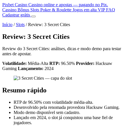
Pixbet Casino
Cassino online e apostas — pagando no Pix.
Cassino
Bônus
Slots
Poker & Roulette
Jogos em alta
VIP
FAQ
Cadastrar grátis
Início
/
Slots
/
Review: 3 Secret Cities
Review: 3 Secret Cities
Review do 3 Secret Cities: análises, dicas e modo demo para testar
antes de apostar.
Volatilidade:
Média-Alta
RTP:
96.50%
Provider:
Hacksaw
Gaming
Lançamento:
2024
Resumo rápido
RTP de 96.50% com volatilidade média-alta.
Desenvolvido pela renomada provedora Hacksaw Gaming.
Modo demo disponível sem cadastro.
Lançado em 2024, o slot já conquistou uma base fiel de
jogadores.