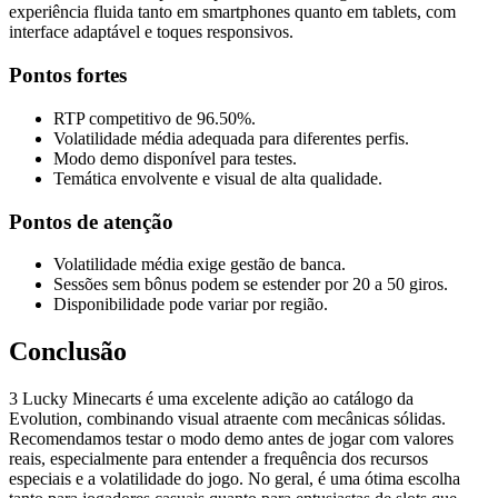
experiência fluida tanto em smartphones quanto em tablets, com
interface adaptável e toques responsivos.
Pontos fortes
RTP competitivo de 96.50%.
Volatilidade média adequada para diferentes perfis.
Modo demo disponível para testes.
Temática envolvente e visual de alta qualidade.
Pontos de atenção
Volatilidade média exige gestão de banca.
Sessões sem bônus podem se estender por 20 a 50 giros.
Disponibilidade pode variar por região.
Conclusão
3 Lucky Minecarts é uma excelente adição ao catálogo da
Evolution, combinando visual atraente com mecânicas sólidas.
Recomendamos testar o modo demo antes de jogar com valores
reais, especialmente para entender a frequência dos recursos
especiais e a volatilidade do jogo. No geral, é uma ótima escolha