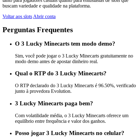
tanto para jogadores casuais quanto para entusiastas de slots que
buscam variedade e qualidade na plataforma.
Voltar aos slots
Abrir conta
Perguntas Frequentes
O 3 Lucky Minecarts tem modo demo?
Sim, você pode jogar o 3 Lucky Minecarts gratuitamente no
modo demo antes de apostar dinheiro real.
Qual o RTP do 3 Lucky Minecarts?
O RTP declarado do 3 Lucky Minecarts é 96.50%, verificado
junto à provedora Evolution.
3 Lucky Minecarts paga bem?
Com volatilidade média, o 3 Lucky Minecarts oferece um
equilíbrio entre frequência e valor dos ganhos.
Posso jogar 3 Lucky Minecarts no celular?