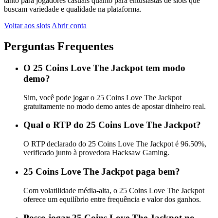
tanto para jogadores casuais quanto para entusiastas de slots que
buscam variedade e qualidade na plataforma.
Voltar aos slots
Abrir conta
Perguntas Frequentes
O 25 Coins Love The Jackpot tem modo
demo?
Sim, você pode jogar o 25 Coins Love The Jackpot
gratuitamente no modo demo antes de apostar dinheiro real.
Qual o RTP do 25 Coins Love The Jackpot?
O RTP declarado do 25 Coins Love The Jackpot é 96.50%,
verificado junto à provedora Hacksaw Gaming.
25 Coins Love The Jackpot paga bem?
Com volatilidade média-alta, o 25 Coins Love The Jackpot
oferece um equilíbrio entre frequência e valor dos ganhos.
Posso jogar 25 Coins Love The Jackpot no