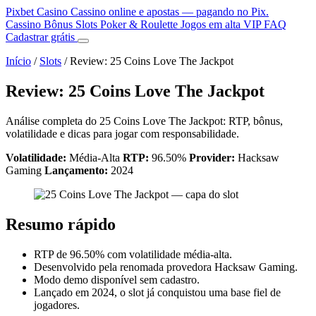
Pixbet Casino
Cassino online e apostas — pagando no Pix.
Cassino
Bônus
Slots
Poker & Roulette
Jogos em alta
VIP
FAQ
Cadastrar grátis
Início
/
Slots
/
Review: 25 Coins Love The Jackpot
Review: 25 Coins Love The Jackpot
Análise completa do 25 Coins Love The Jackpot: RTP, bônus,
volatilidade e dicas para jogar com responsabilidade.
Volatilidade:
Média-Alta
RTP:
96.50%
Provider:
Hacksaw
Gaming
Lançamento:
2024
Resumo rápido
RTP de 96.50% com volatilidade média-alta.
Desenvolvido pela renomada provedora Hacksaw Gaming.
Modo demo disponível sem cadastro.
Lançado em 2024, o slot já conquistou uma base fiel de
jogadores.