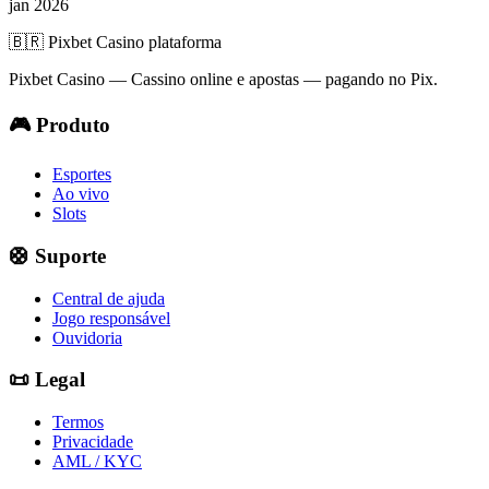
jan 2026
🇧🇷 Pixbet Casino plataforma
Pixbet Casino — Cassino online e apostas — pagando no Pix.
🎮
Produto
Esportes
Ao vivo
Slots
🛟
Suporte
Central de ajuda
Jogo responsável
Ouvidoria
📜
Legal
Termos
Privacidade
AML / KYC