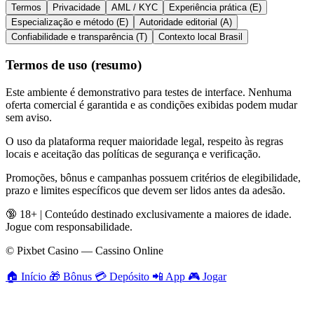
Termos
Privacidade
AML / KYC
Experiência prática (E)
Especialização e método (E)
Autoridade editorial (A)
Confiabilidade e transparência (T)
Contexto local Brasil
Termos de uso (resumo)
Este ambiente é demonstrativo para testes de interface. Nenhuma
oferta comercial é garantida e as condições exibidas podem mudar
sem aviso.
O uso da plataforma requer maioridade legal, respeito às regras
locais e aceitação das políticas de segurança e verificação.
Promoções, bônus e campanhas possuem critérios de elegibilidade,
prazo e limites específicos que devem ser lidos antes da adesão.
🔞 18+ | Conteúdo destinado exclusivamente a maiores de idade.
Jogue com responsabilidade.
© Pixbet Casino — Cassino Online
🏠
Início
🎁
Bônus
💳
Depósito
📲
App
🎮
Jogar