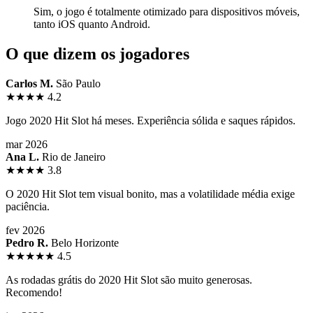
Sim, o jogo é totalmente otimizado para dispositivos móveis,
tanto iOS quanto Android.
O que dizem os jogadores
Carlos M.
São Paulo
★★★★
4.2
Jogo 2020 Hit Slot há meses. Experiência sólida e saques rápidos.
mar 2026
Ana L.
Rio de Janeiro
★★★★
3.8
O 2020 Hit Slot tem visual bonito, mas a volatilidade média exige
paciência.
fev 2026
Pedro R.
Belo Horizonte
★★★★★
4.5
As rodadas grátis do 2020 Hit Slot são muito generosas.
Recomendo!