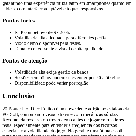
garantindo uma experiência fluida tanto em smartphones quanto em
tablets, com interface adaptável e toques responsivos.
Pontos fortes
RTP competitivo de 97.20%.
Volatilidade alta adequada para diferentes perfis.
Modo demo disponível para testes.
Temática envolvente e visual de alta qualidade.
Pontos de atenção
Volatilidade alta exige gestão de banca.
Sessões sem bônus podem se estender por 20 a 50 giros.
Disponibilidade pode variar por região.
Conclusão
20 Power Hot Dice Edition é uma excelente adição ao catálogo da
PG Soft, combinando visual atraente com mecânicas sólidas.
Recomendamos testar o modo demo antes de jogar com valores
reais, especialmente para entender a frequência dos recursos
especiais e a volatilidade do jogo. No geral, é uma ótima escolha