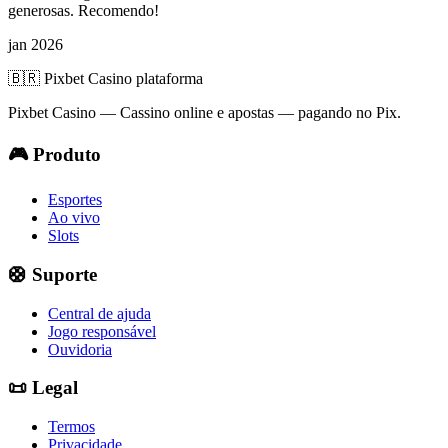
generosas. Recomendo!
jan 2026
🇧🇷 Pixbet Casino plataforma
Pixbet Casino — Cassino online e apostas — pagando no Pix.
🎮
Produto
Esportes
Ao vivo
Slots
🛟
Suporte
Central de ajuda
Jogo responsável
Ouvidoria
📜
Legal
Termos
Privacidade