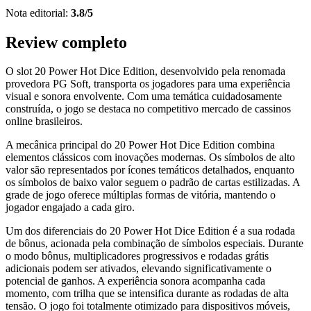
Nota editorial:
3.8/5
Review completo
O slot 20 Power Hot Dice Edition, desenvolvido pela renomada
provedora PG Soft, transporta os jogadores para uma experiência
visual e sonora envolvente. Com uma temática cuidadosamente
construída, o jogo se destaca no competitivo mercado de cassinos
online brasileiros.
A mecânica principal do 20 Power Hot Dice Edition combina
elementos clássicos com inovações modernas. Os símbolos de alto
valor são representados por ícones temáticos detalhados, enquanto
os símbolos de baixo valor seguem o padrão de cartas estilizadas. A
grade de jogo oferece múltiplas formas de vitória, mantendo o
jogador engajado a cada giro.
Um dos diferenciais do 20 Power Hot Dice Edition é a sua rodada
de bônus, acionada pela combinação de símbolos especiais. Durante
o modo bônus, multiplicadores progressivos e rodadas grátis
adicionais podem ser ativados, elevando significativamente o
potencial de ganhos. A experiência sonora acompanha cada
momento, com trilha que se intensifica durante as rodadas de alta
tensão. O jogo foi totalmente otimizado para dispositivos móveis,