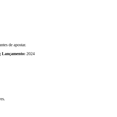
ntes de apostar.
g
Lançamento:
2024
es.