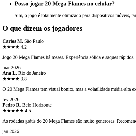
Posso jogar 20 Mega Flames no celular?
Sim, o jogo é totalmente otimizado para dispositivos móveis, t
O que dizem os jogadores
Carlos M.
São Paulo
★★★★
4.2
Jogo 20 Mega Flames há meses. Experiência sólida e saques rápidos.
mar 2026
Ana L.
Rio de Janeiro
★★★★
3.8
O 20 Mega Flames tem visual bonito, mas a volatilidade média-alta ex
fev 2026
Pedro R.
Belo Horizonte
★★★★★
4.5
As rodadas grátis do 20 Mega Flames são muito generosas. Recomen
jan 2026