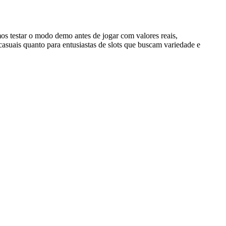
 testar o modo demo antes de jogar com valores reais,
 casuais quanto para entusiastas de slots que buscam variedade e