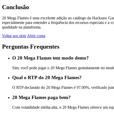
Conclusão
20 Mega Flames é uma excelente adição ao catálogo da Hacksaw Gami
especialmente para entender a frequência dos recursos especiais e a v
qualidade na plataforma.
Voltar aos slots
Abrir conta
Perguntas Frequentes
O 20 Mega Flames tem modo demo?
Sim, você pode jogar o 20 Mega Flames gratuitamente no modo 
Qual o RTP do 20 Mega Flames?
O RTP declarado do 20 Mega Flames é 97.00%, verificado ju
20 Mega Flames paga bem?
Com volatilidade média-alta, o 20 Mega Flames oferece um equi