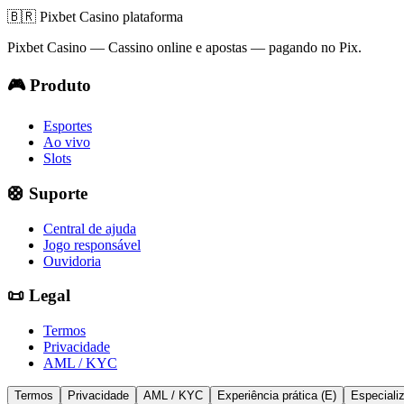
🇧🇷 Pixbet Casino plataforma
Pixbet Casino — Cassino online e apostas — pagando no Pix.
🎮
Produto
Esportes
Ao vivo
Slots
🛟
Suporte
Central de ajuda
Jogo responsável
Ouvidoria
📜
Legal
Termos
Privacidade
AML / KYC
Termos
Privacidade
AML / KYC
Experiência prática (E)
Especiali