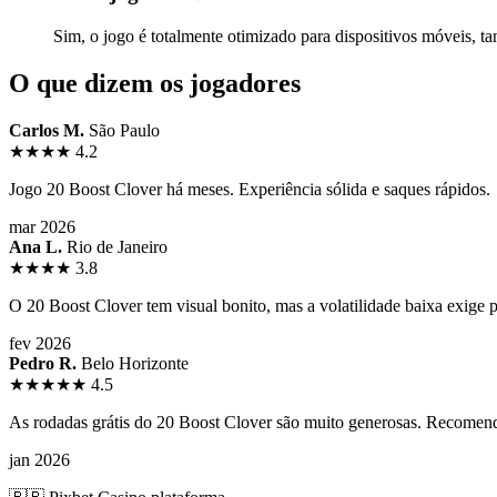
Sim, o jogo é totalmente otimizado para dispositivos móveis, t
O que dizem os jogadores
Carlos M.
São Paulo
★★★★
4.2
Jogo 20 Boost Clover há meses. Experiência sólida e saques rápidos.
mar 2026
Ana L.
Rio de Janeiro
★★★★
3.8
O 20 Boost Clover tem visual bonito, mas a volatilidade baixa exige p
fev 2026
Pedro R.
Belo Horizonte
★★★★★
4.5
As rodadas grátis do 20 Boost Clover são muito generosas. Recomen
jan 2026