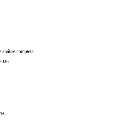
e análise completa.
2026
es.