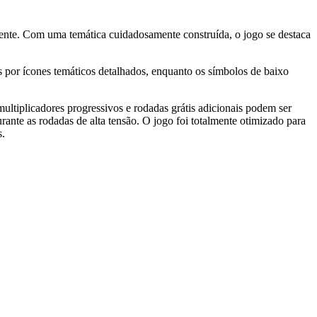
vente. Com uma temática cuidadosamente construída, o jogo se destaca
 por ícones temáticos detalhados, enquanto os símbolos de baixo
ltiplicadores progressivos e rodadas grátis adicionais podem ser
ante as rodadas de alta tensão. O jogo foi totalmente otimizado para
s.