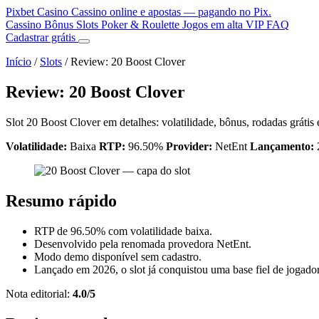
Pixbet Casino
Cassino online e apostas — pagando no Pix.
Cassino
Bônus
Slots
Poker & Roulette
Jogos em alta
VIP
FAQ
Cadastrar grátis
Início
/
Slots
/
Review: 20 Boost Clover
Review: 20 Boost Clover
Slot 20 Boost Clover em detalhes: volatilidade, bônus, rodadas grátis 
Volatilidade:
Baixa
RTP:
96.50%
Provider:
NetEnt
Lançamento:
Resumo rápido
RTP de 96.50% com volatilidade baixa.
Desenvolvido pela renomada provedora NetEnt.
Modo demo disponível sem cadastro.
Lançado em 2026, o slot já conquistou uma base fiel de jogador
Nota editorial:
4.0/5