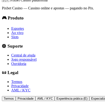
🇧🇷 Pixbet Casino plataforma
Pixbet Casino — Cassino online e apostas — pagando no Pix.
🎮
Produto
Esportes
Ao vivo
Slots
🛟
Suporte
Central de ajuda
Jogo responsável
Ouvidoria
📜
Legal
Termos
Privacidade
AML / KYC
Termos
Privacidade
AML / KYC
Experiência prática (E)
Especiali