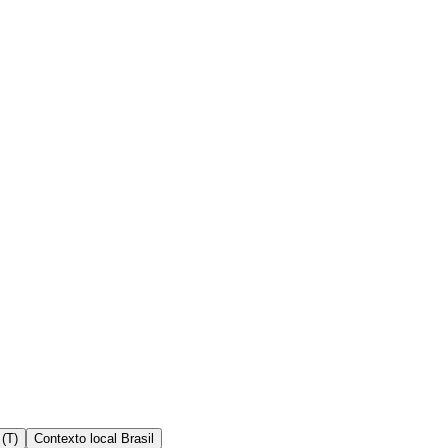
 (T)
Contexto local Brasil