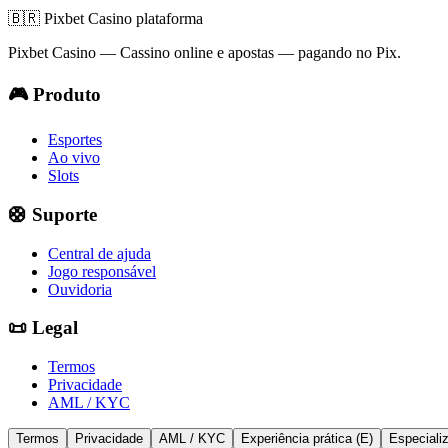
🇧🇷 Pixbet Casino plataforma
Pixbet Casino — Cassino online e apostas — pagando no Pix.
🎮
Produto
Esportes
Ao vivo
Slots
🛟
Suporte
Central de ajuda
Jogo responsável
Ouvidoria
📜
Legal
Termos
Privacidade
AML / KYC
Termos
Privacidade
AML / KYC
Experiência prática (E)
Especiali