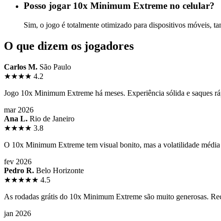
Posso jogar 10x Minimum Extreme no celular?
Sim, o jogo é totalmente otimizado para dispositivos móveis, t
O que dizem os jogadores
Carlos M.
São Paulo
★★★★
4.2
Jogo 10x Minimum Extreme há meses. Experiência sólida e saques rá
mar 2026
Ana L.
Rio de Janeiro
★★★★
3.8
O 10x Minimum Extreme tem visual bonito, mas a volatilidade média 
fev 2026
Pedro R.
Belo Horizonte
★★★★★
4.5
As rodadas grátis do 10x Minimum Extreme são muito generosas. R
jan 2026