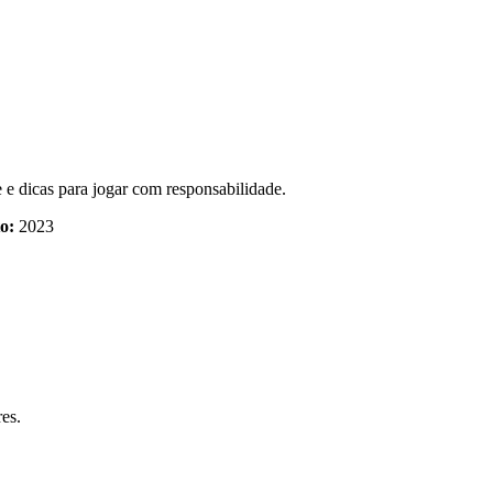
e dicas para jogar com responsabilidade.
o:
2023
es.