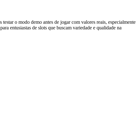
testar o modo demo antes de jogar com valores reais, especialmente
 para entusiastas de slots que buscam variedade e qualidade na