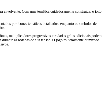
ora envolvente. Com uma temática cuidadosamente construída, o jogo
ntados por ícones temáticos detalhados, enquanto os símbolos de
iro.
us, multiplicadores progressivos e rodadas grátis adicionais podem
 durante as rodadas de alta tensão. O jogo foi totalmente otimizado
sivos.