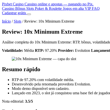
Pixbet Casino
Cassino online e apostas — pagando no Pix.
Cassino
Bônus
Slots
Poker & Roulette
Jogos em alta
VIP
FAQ
Cadastrar grátis
Início
/
Slots
/
Review: 10x Minimum Extreme
Review: 10x Minimum Extreme
Análise completa do 10x Minimum Extreme: RTP, bônus, volatilidade 
Volatilidade:
Média
RTP:
97.20%
Provider:
Evolution
Lançament
Resumo rápido
RTP de 97.20% com volatilidade média.
Desenvolvido pela renomada provedora Evolution.
Modo demo disponível sem cadastro.
Lançado em 2023, o slot já conquistou uma base fiel de jogador
Nota editorial:
3.5/5