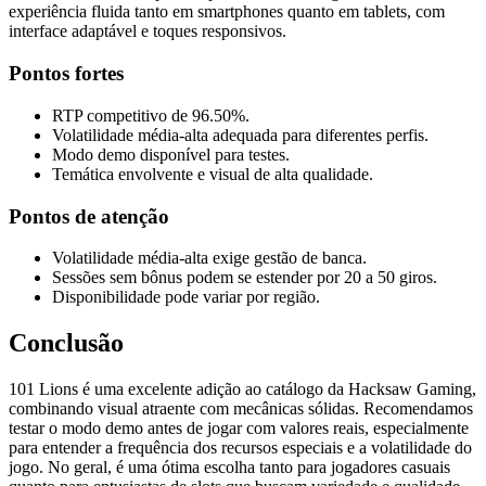
experiência fluida tanto em smartphones quanto em tablets, com
interface adaptável e toques responsivos.
Pontos fortes
RTP competitivo de 96.50%.
Volatilidade média-alta adequada para diferentes perfis.
Modo demo disponível para testes.
Temática envolvente e visual de alta qualidade.
Pontos de atenção
Volatilidade média-alta exige gestão de banca.
Sessões sem bônus podem se estender por 20 a 50 giros.
Disponibilidade pode variar por região.
Conclusão
101 Lions é uma excelente adição ao catálogo da Hacksaw Gaming,
combinando visual atraente com mecânicas sólidas. Recomendamos
testar o modo demo antes de jogar com valores reais, especialmente
para entender a frequência dos recursos especiais e a volatilidade do
jogo. No geral, é uma ótima escolha tanto para jogadores casuais