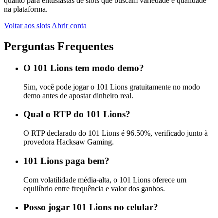
quanto para entusiastas de slots que buscam variedade e qualidade
na plataforma.
Voltar aos slots
Abrir conta
Perguntas Frequentes
O 101 Lions tem modo demo?
Sim, você pode jogar o 101 Lions gratuitamente no modo
demo antes de apostar dinheiro real.
Qual o RTP do 101 Lions?
O RTP declarado do 101 Lions é 96.50%, verificado junto à
provedora Hacksaw Gaming.
101 Lions paga bem?
Com volatilidade média-alta, o 101 Lions oferece um
equilíbrio entre frequência e valor dos ganhos.
Posso jogar 101 Lions no celular?