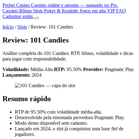
Pixbet Casino
Cassino online e apostas — pagando no Pix.
Cassino
Bônus
Slots
Poker & Roulette
Jogos em alta
VIP
FAQ
Cadastrar grátis
Início
/
Slots
/
Review: 101 Candies
Review: 101 Candies
Análise completa do 101 Candies: RTP, bônus, volatilidade e dicas
para jogar com responsabilidade.
Volatilidade:
Média-Alta
RTP:
95.50%
Provider:
Pragmatic Play
Lançamento:
2024
Resumo rápido
RTP de 95.50% com volatilidade média-alta.
Desenvolvido pela renomada provedora Pragmatic Play.
Modo demo disponível sem cadastro.
Lançado em 2024, o slot já conquistou uma base fiel de
jogadores.