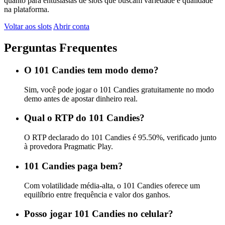
quanto para entusiastas de slots que buscam variedade e qualidade
na plataforma.
Voltar aos slots
Abrir conta
Perguntas Frequentes
O 101 Candies tem modo demo?
Sim, você pode jogar o 101 Candies gratuitamente no modo
demo antes de apostar dinheiro real.
Qual o RTP do 101 Candies?
O RTP declarado do 101 Candies é 95.50%, verificado junto
à provedora Pragmatic Play.
101 Candies paga bem?
Com volatilidade média-alta, o 101 Candies oferece um
equilíbrio entre frequência e valor dos ganhos.
Posso jogar 101 Candies no celular?