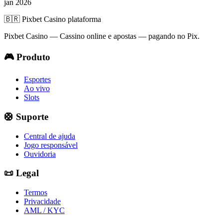
jan 2026
🇧🇷 Pixbet Casino plataforma
Pixbet Casino — Cassino online e apostas — pagando no Pix.
🎮
Produto
Esportes
Ao vivo
Slots
🛟
Suporte
Central de ajuda
Jogo responsável
Ouvidoria
📜
Legal
Termos
Privacidade
AML / KYC