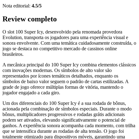
Nota editorial:
4.5/5
Review completo
O slot 100 Super Icy, desenvolvido pela renomada provedora
Evolution, transporta os jogadores para uma experiência visual e
sonora envolvente. Com uma temática cuidadosamente construída, o
jogo se destaca no competitivo mercado de cassinos online
brasileiros.
A mecânica principal do 100 Super Icy combina elementos clássicos
com inovações modernas. Os símbolos de alto valor são
representados por ícones temáticos detalhados, enquanto os
símbolos de baixo valor seguem o padrão de cartas estilizadas. A
grade de jogo oferece múltiplas formas de vitória, mantendo o
jogador engajado a cada giro.
Um dos diferenciais do 100 Super Icy é a sua rodada de bônus,
acionada pela combinação de símbolos especiais. Durante o modo
bônus, multiplicadores progressivos e rodadas grátis adicionais
podem ser ativados, elevando significativamente o potencial de
ganhos. A experiência sonora acompanha cada momento, com trilha
que se intensifica durante as rodadas de alta tensão. O jogo foi
totalmente otimizado para dispositivos móveis, garantindo uma