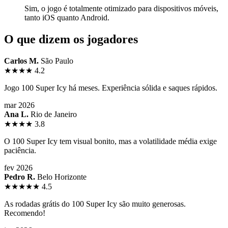
Sim, o jogo é totalmente otimizado para dispositivos móveis,
tanto iOS quanto Android.
O que dizem os jogadores
Carlos M.
São Paulo
★★★★
4.2
Jogo 100 Super Icy há meses. Experiência sólida e saques rápidos.
mar 2026
Ana L.
Rio de Janeiro
★★★★
3.8
O 100 Super Icy tem visual bonito, mas a volatilidade média exige
paciência.
fev 2026
Pedro R.
Belo Horizonte
★★★★★
4.5
As rodadas grátis do 100 Super Icy são muito generosas.
Recomendo!