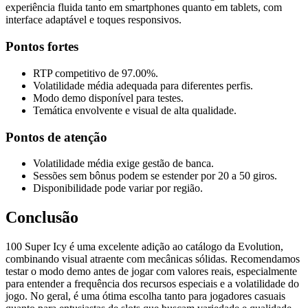
experiência fluida tanto em smartphones quanto em tablets, com
interface adaptável e toques responsivos.
Pontos fortes
RTP competitivo de 97.00%.
Volatilidade média adequada para diferentes perfis.
Modo demo disponível para testes.
Temática envolvente e visual de alta qualidade.
Pontos de atenção
Volatilidade média exige gestão de banca.
Sessões sem bônus podem se estender por 20 a 50 giros.
Disponibilidade pode variar por região.
Conclusão
100 Super Icy é uma excelente adição ao catálogo da Evolution,
combinando visual atraente com mecânicas sólidas. Recomendamos
testar o modo demo antes de jogar com valores reais, especialmente
para entender a frequência dos recursos especiais e a volatilidade do
jogo. No geral, é uma ótima escolha tanto para jogadores casuais