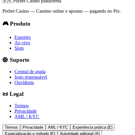
🇧🇷 Pixbet Casino plataforma
Pixbet Casino — Cassino online e apostas — pagando no Pix.
🎮
Produto
Esportes
Ao vivo
Slots
🛟
Suporte
Central de ajuda
Jogo responsável
Ouvidoria
📜
Legal
Termos
Privacidade
AML / KYC
Termos
Privacidade
AML / KYC
Experiência prática (E)
Especialização e método (E)
Autoridade editorial (A)