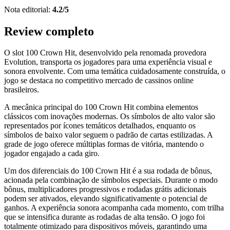
Nota editorial:
4.2/5
Review completo
O slot 100 Crown Hit, desenvolvido pela renomada provedora
Evolution, transporta os jogadores para uma experiência visual e
sonora envolvente. Com uma temática cuidadosamente construída, o
jogo se destaca no competitivo mercado de cassinos online
brasileiros.
A mecânica principal do 100 Crown Hit combina elementos
clássicos com inovações modernas. Os símbolos de alto valor são
representados por ícones temáticos detalhados, enquanto os
símbolos de baixo valor seguem o padrão de cartas estilizadas. A
grade de jogo oferece múltiplas formas de vitória, mantendo o
jogador engajado a cada giro.
Um dos diferenciais do 100 Crown Hit é a sua rodada de bônus,
acionada pela combinação de símbolos especiais. Durante o modo
bônus, multiplicadores progressivos e rodadas grátis adicionais
podem ser ativados, elevando significativamente o potencial de
ganhos. A experiência sonora acompanha cada momento, com trilha
que se intensifica durante as rodadas de alta tensão. O jogo foi
totalmente otimizado para dispositivos móveis, garantindo uma