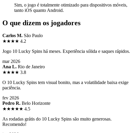
Sim, o jogo é totalmente otimizado para dispositivos móveis,
tanto iOS quanto Android.
O que dizem os jogadores
Carlos M.
São Paulo
★★★★
4.2
Jogo 10 Lucky Spins há meses. Experiência sólida e saques rápidos.
mar 2026
Ana L.
Rio de Janeiro
★★★★
3.8
O 10 Lucky Spins tem visual bonito, mas a volatilidade baixa exige
paciência.
fev 2026
Pedro R.
Belo Horizonte
★★★★★
4.5
As rodadas grátis do 10 Lucky Spins são muito generosas.
Recomendo!