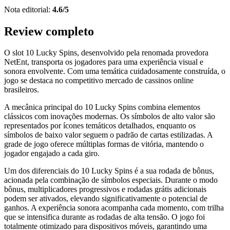
Nota editorial:
4.6/5
Review completo
O slot 10 Lucky Spins, desenvolvido pela renomada provedora
NetEnt, transporta os jogadores para uma experiência visual e
sonora envolvente. Com uma temática cuidadosamente construída, o
jogo se destaca no competitivo mercado de cassinos online
brasileiros.
A mecânica principal do 10 Lucky Spins combina elementos
clássicos com inovações modernas. Os símbolos de alto valor são
representados por ícones temáticos detalhados, enquanto os
símbolos de baixo valor seguem o padrão de cartas estilizadas. A
grade de jogo oferece múltiplas formas de vitória, mantendo o
jogador engajado a cada giro.
Um dos diferenciais do 10 Lucky Spins é a sua rodada de bônus,
acionada pela combinação de símbolos especiais. Durante o modo
bônus, multiplicadores progressivos e rodadas grátis adicionais
podem ser ativados, elevando significativamente o potencial de
ganhos. A experiência sonora acompanha cada momento, com trilha
que se intensifica durante as rodadas de alta tensão. O jogo foi
totalmente otimizado para dispositivos móveis, garantindo uma