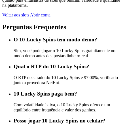
quanto para entusiastas de slots que buscam variedade e qualidade
na plataforma.
Voltar aos slots
Abrir conta
Perguntas Frequentes
O 10 Lucky Spins tem modo demo?
Sim, você pode jogar o 10 Lucky Spins gratuitamente no
modo demo antes de apostar dinheiro real.
Qual o RTP do 10 Lucky Spins?
O RTP declarado do 10 Lucky Spins é 97.00%, verificado
junto à provedora NetEnt.
10 Lucky Spins paga bem?
Com volatilidade baixa, o 10 Lucky Spins oferece um
equilíbrio entre frequência e valor dos ganhos.
Posso jogar 10 Lucky Spins no celular?