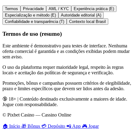
Termos
Privacidade
AML / KYC
Experiência prática (E)
Especialização e método (E)
Autoridade editorial (A)
Confiabilidade e transparência (T)
Contexto local Brasil
Termos de uso (resumo)
Este ambiente é demonstrativo para testes de interface. Nenhuma
oferta comercial é garantida e as condições exibidas podem mudar
sem aviso.
O uso da plataforma requer maioridade legal, respeito às regras
locais e aceitação das políticas de segurança e verificação.
Promoções, bônus e campanhas possuem critérios de elegibilidade,
prazo e limites específicos que devem ser lidos antes da adesão.
🔞 18+ | Conteúdo destinado exclusivamente a maiores de idade.
Jogue com responsabilidade.
© Pixbet Casino — Cassino Online
🏠
Início
🎁
Bônus
💳
Depósito
📲
App
🎮
Jogar