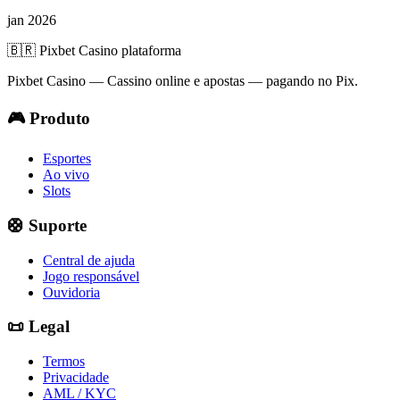
jan 2026
🇧🇷 Pixbet Casino plataforma
Pixbet Casino — Cassino online e apostas — pagando no Pix.
🎮
Produto
Esportes
Ao vivo
Slots
🛟
Suporte
Central de ajuda
Jogo responsável
Ouvidoria
📜
Legal
Termos
Privacidade
AML / KYC