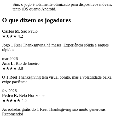
Sim, o jogo é totalmente otimizado para dispositivos móveis,
tanto iOS quanto Android.
O que dizem os jogadores
Carlos M.
São Paulo
★★★★
4.2
Jogo 1 Reel Thanksgiving há meses. Experiência sólida e saques
rápidos.
mar 2026
Ana L.
Rio de Janeiro
★★★★
3.8
O 1 Reel Thanksgiving tem visual bonito, mas a volatilidade baixa
exige paciência.
fev 2026
Pedro R.
Belo Horizonte
★★★★★
4.5
As rodadas grátis do 1 Reel Thanksgiving são muito generosas.
Recomendo!