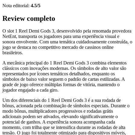
Nota editorial:
4.5/5
Review completo
O slot 1 Reel Demi Gods 3, desenvolvido pela renomada provedora
NetEnt, transporta os jogadores para uma experiência visual e
sonora envolvente. Com uma temática cuidadosamente construída, o
jogo se destaca no competitivo mercado de cassinos online
brasileiros.
A mecânica principal do 1 Reel Demi Gods 3 combina elementos
clássicos com inovações modernas. Os símbolos de alto valor são
representados por ícones temáticos detalhados, enquanto os
símbolos de baixo valor seguem o padrão de cartas estilizadas. A
grade de jogo oferece múltiplas formas de vitória, mantendo o
jogador engajado a cada giro.
Um dos diferenciais do 1 Reel Demi Gods 3 é a sua rodada de
bônus, acionada pela combinação de símbolos especiais. Durante o
modo bônus, multiplicadores progressivos e rodadas grátis
adicionais podem ser ativados, elevando significativamente o
potencial de ganhos. A experiência sonora acompanha cada
momento, com trilha que se intensifica durante as rodadas de alta
tensão. O jogo foi totalmente otimizado para dispositivos móveis,