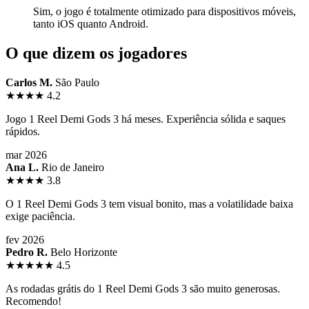
Sim, o jogo é totalmente otimizado para dispositivos móveis,
tanto iOS quanto Android.
O que dizem os jogadores
Carlos M.
São Paulo
★★★★
4.2
Jogo 1 Reel Demi Gods 3 há meses. Experiência sólida e saques
rápidos.
mar 2026
Ana L.
Rio de Janeiro
★★★★
3.8
O 1 Reel Demi Gods 3 tem visual bonito, mas a volatilidade baixa
exige paciência.
fev 2026
Pedro R.
Belo Horizonte
★★★★★
4.5
As rodadas grátis do 1 Reel Demi Gods 3 são muito generosas.
Recomendo!