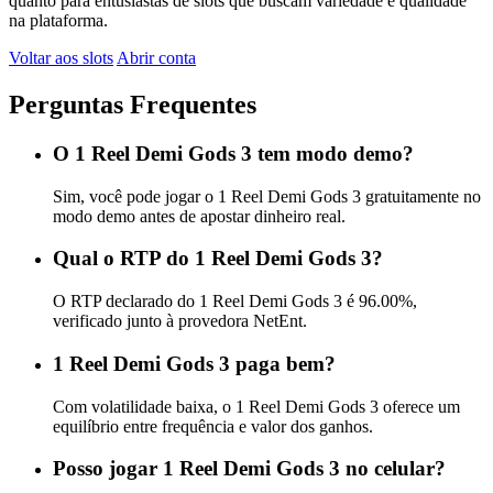
quanto para entusiastas de slots que buscam variedade e qualidade
na plataforma.
Voltar aos slots
Abrir conta
Perguntas Frequentes
O 1 Reel Demi Gods 3 tem modo demo?
Sim, você pode jogar o 1 Reel Demi Gods 3 gratuitamente no
modo demo antes de apostar dinheiro real.
Qual o RTP do 1 Reel Demi Gods 3?
O RTP declarado do 1 Reel Demi Gods 3 é 96.00%,
verificado junto à provedora NetEnt.
1 Reel Demi Gods 3 paga bem?
Com volatilidade baixa, o 1 Reel Demi Gods 3 oferece um
equilíbrio entre frequência e valor dos ganhos.
Posso jogar 1 Reel Demi Gods 3 no celular?