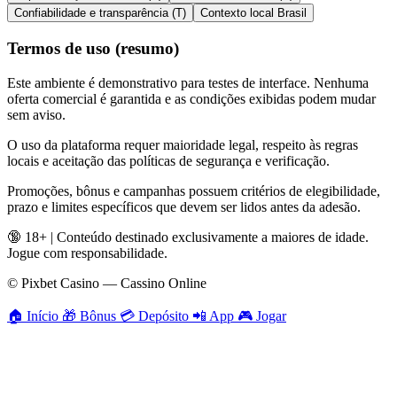
Confiabilidade e transparência (T)
Contexto local Brasil
Termos de uso (resumo)
Este ambiente é demonstrativo para testes de interface. Nenhuma
oferta comercial é garantida e as condições exibidas podem mudar
sem aviso.
O uso da plataforma requer maioridade legal, respeito às regras
locais e aceitação das políticas de segurança e verificação.
Promoções, bônus e campanhas possuem critérios de elegibilidade,
prazo e limites específicos que devem ser lidos antes da adesão.
🔞 18+ | Conteúdo destinado exclusivamente a maiores de idade.
Jogue com responsabilidade.
© Pixbet Casino — Cassino Online
🏠
Início
🎁
Bônus
💳
Depósito
📲
App
🎮
Jogar