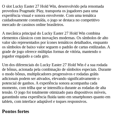
O slot Lucky Easter 27 Hold Win, desenvolvido pela renomada
provedora Pragmatic Play, transporta os jogadores para uma
experiência visual e sonora envolvente. Com uma temática
cuidadosamente construída, o jogo se destaca no competitivo
mercado de cassinos online brasileiros.
A mecânica principal do Lucky Easter 27 Hold Win combina
elementos clássicos com inovações modernas. Os símbolos de alto
valor são representados por ícones temáticos detalhados, enquanto
os símbolos de baixo valor seguem o padrão de cartas estilizadas. A
grade de jogo oferece múltiplas formas de vitória, mantendo o
jogador engajado a cada giro.
Um dos diferenciais do Lucky Easter 27 Hold Win é a sua rodada
de bônus, acionada pela combinação de símbolos especiais. Durante
o modo bônus, multiplicadores progressivos e rodadas grátis
adicionais podem ser ativados, elevando significativamente o
potencial de ganhos. A experiência sonora acompanha cada
momento, com trilha que se intensifica durante as rodadas de alta
tensão. O jogo foi totalmente otimizado para dispositivos móveis,
garantindo uma experiência fluida tanto em smartphones quanto em
tablets, com interface adaptável e toques responsivos.
Pontos fortes