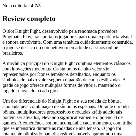
Nota editorial:
4.7/5
Review completo
O slot Knight Fight, desenvolvido pela renomada provedora
Pragmatic Play, transporta os jogadores para uma experiência visual
e sonora envolvente. Com uma temática cuidadosamente construída,
o jogo se destaca no competitivo mercado de cassinos online
brasileiros.
A mecânica principal do Knight Fight combina elementos clássicos
com inovações modernas. Os símbolos de alto valor são
representados por ícones temáticos detalhados, enquanto os
símbolos de baixo valor seguem o padrão de cartas estilizadas. A
grade de jogo oferece múltiplas formas de vitória, mantendo o
jogador engajado a cada giro.
Um dos diferenciais do Knight Fight é a sua rodada de bônus,
acionada pela combinação de símbolos especiais. Durante o modo
bônus, multiplicadores progressivos e rodadas grátis adicionais
podem ser ativados, elevando significativamente o potencial de
ganhos. A experiência sonora acompanha cada momento, com trilha
que se intensifica durante as rodadas de alta tensão. O jogo foi
totalmente otimizado para dispositivos móveis, garantindo uma