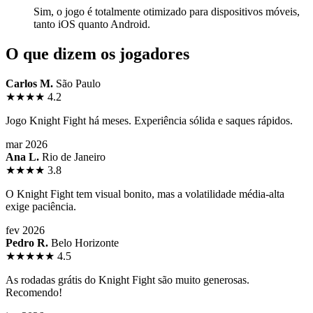
Sim, o jogo é totalmente otimizado para dispositivos móveis,
tanto iOS quanto Android.
O que dizem os jogadores
Carlos M.
São Paulo
★★★★
4.2
Jogo Knight Fight há meses. Experiência sólida e saques rápidos.
mar 2026
Ana L.
Rio de Janeiro
★★★★
3.8
O Knight Fight tem visual bonito, mas a volatilidade média-alta
exige paciência.
fev 2026
Pedro R.
Belo Horizonte
★★★★★
4.5
As rodadas grátis do Knight Fight são muito generosas.
Recomendo!