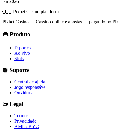
jan 2026
🇧🇷 Pixbet Casino plataforma
Pixbet Casino — Cassino online e apostas — pagando no Pix.
🎮
Produto
Esportes
Ao vivo
Slots
🛟
Suporte
Central de ajuda
Jogo responsável
Ouvidoria
📜
Legal
Termos
Privacidade
AML / KYC