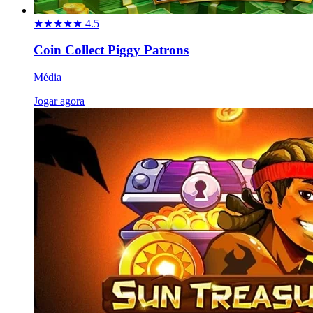
★★★★★
4.5
Coin Collect Piggy Patrons
Média
Jogar agora