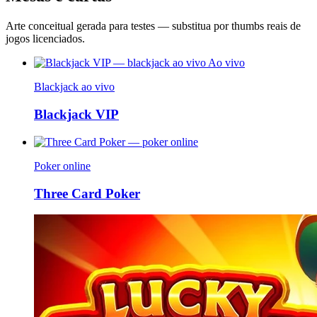
Arte conceitual gerada para testes — substitua por thumbs reais de
jogos licenciados.
Ao vivo
Blackjack ao vivo
Blackjack VIP
Poker online
Three Card Poker