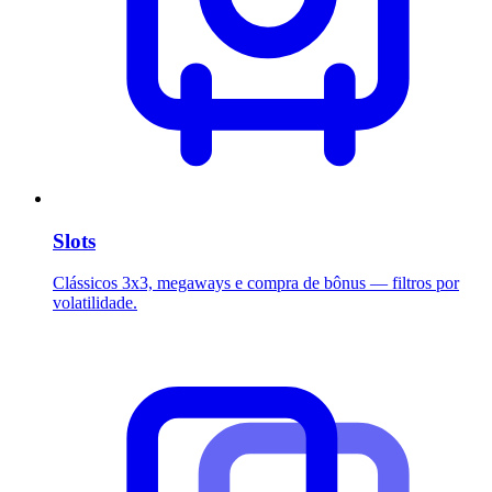
Slots
Clássicos 3x3, megaways e compra de bônus — filtros por
volatilidade.