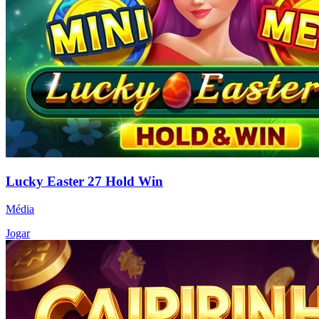
Lucky Easter 27 Hold Win
Média
Jogar