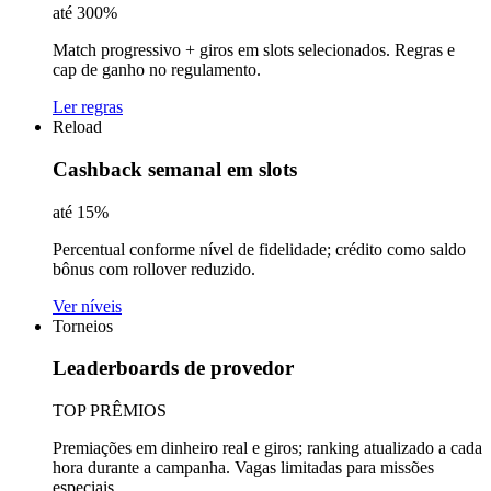
até 300%
Match progressivo + giros em slots selecionados. Regras e
cap de ganho no regulamento.
Ler regras
Reload
Cashback semanal em slots
até 15%
Percentual conforme nível de fidelidade; crédito como saldo
bônus com rollover reduzido.
Ver níveis
Torneios
Leaderboards de provedor
TOP PRÊMIOS
Premiações em dinheiro real e giros; ranking atualizado a cada
hora durante a campanha. Vagas limitadas para missões
especiais.