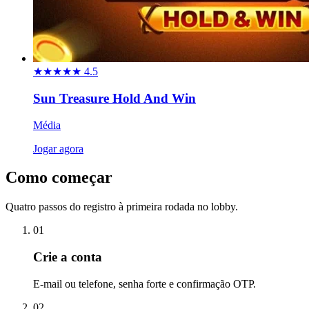
★★★★★
4.5
Sun Treasure Hold And Win
Média
Jogar agora
Como começar
Quatro passos do registro à primeira rodada no lobby.
01
Crie a conta
E-mail ou telefone, senha forte e confirmação OTP.
02