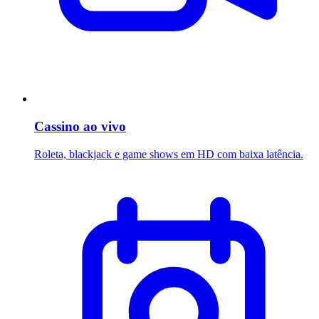
Cassino ao vivo
Roleta, blackjack e game shows em HD com baixa latência.