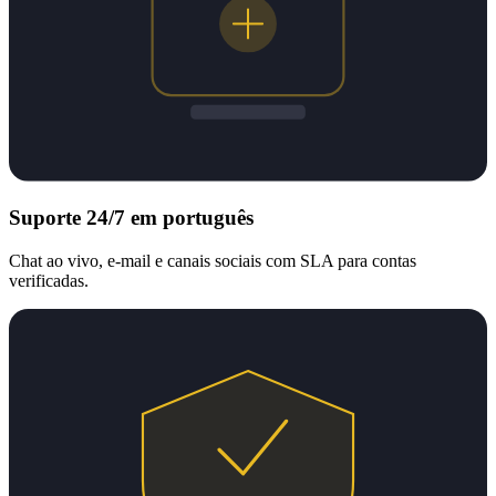
Suporte 24/7 em português
Chat ao vivo, e-mail e canais sociais com SLA para contas
verificadas.