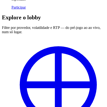
Participar
Explore o lobby
Filtre por provedor, volatilidade e RTP — do pré-jogo ao ao vivo,
num só lugar.