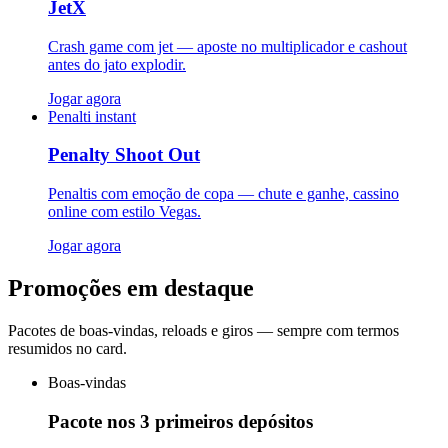
JetX
Crash game com jet — aposte no multiplicador e cashout
antes do jato explodir.
Jogar agora
Penalti
instant
Penalty Shoot Out
Penaltis com emoção de copa — chute e ganhe, cassino
online com estilo Vegas.
Jogar agora
Promoções em destaque
Pacotes de boas-vindas, reloads e giros — sempre com termos
resumidos no card.
Boas-vindas
Pacote nos 3 primeiros depósitos